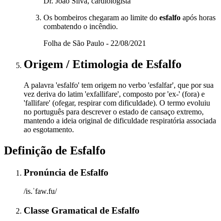
Dr. João Silva, cardiologista
Os bombeiros chegaram ao limite do
esfalfo
após horas
combatendo o incêndio.
Folha de São Paulo - 22/08/2021
Origem / Etimologia
de
Esfalfo
A palavra 'esfalfo' tem origem no verbo 'esfalfar', que por sua
vez deriva do latim 'exfallifare', composto por 'ex-' (fora) e
'fallifare' (ofegar, respirar com dificuldade). O termo evoluiu
no português para descrever o estado de cansaço extremo,
mantendo a ideia original de dificuldade respiratória associada
ao esgotamento.
Definição de
Esfalfo
Pronúncia
de
Esfalfo
/is.ˈfaw.fu/
Classe Gramatical
de
Esfalfo