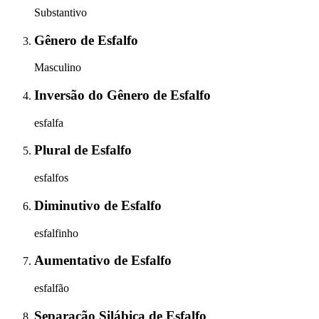
Substantivo
Gênero
de
Esfalfo
Masculino
Inversão do Gênero
de
Esfalfo
esfalfa
Plural
de
Esfalfo
esfalfos
Diminutivo
de
Esfalfo
esfalfinho
Aumentativo
de
Esfalfo
esfalfão
Separação Silábica
de
Esfalfo