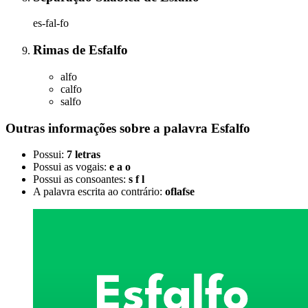
es-fal-fo
Rimas
de
Esfalfo
alfo
calfo
salfo
Outras informações sobre
a palavra
Esfalfo
Possui:
7 letras
Possui as vogais:
e a o
Possui as consoantes:
s f l
A palavra escrita ao contrário:
oflafse