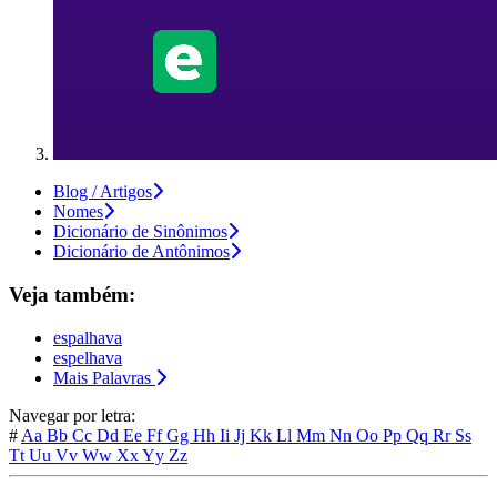
Blog / Artigos
Nomes
Dicionário de Sinônimos
Dicionário de Antônimos
Veja também:
espalhava
espelhava
Mais Palavras
Navegar por letra:
#
Aa
Bb
Cc
Dd
Ee
Ff
Gg
Hh
Ii
Jj
Kk
Ll
Mm
Nn
Oo
Pp
Qq
Rr
Ss
Tt
Uu
Vv
Ww
Xx
Yy
Zz