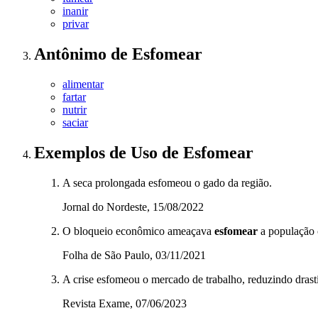
inanir
privar
Antônimo
de
Esfomear
alimentar
fartar
nutrir
saciar
Exemplos de Uso
de Esfomear
A seca prolongada esfomeou o gado da região.
Jornal do Nordeste, 15/08/2022
O bloqueio econômico ameaçava
esfomear
a população c
Folha de São Paulo, 03/11/2021
A crise esfomeou o mercado de trabalho, reduzindo dras
Revista Exame, 07/06/2023