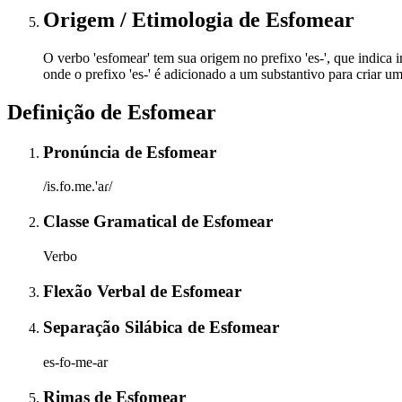
Origem / Etimologia
de
Esfomear
O verbo 'esfomear' tem sua origem no prefixo 'es-', que indica
onde o prefixo 'es-' é adicionado a um substantivo para criar um 
Definição de
Esfomear
Pronúncia
de
Esfomear
/is.fo.me.'aɾ/
Classe Gramatical
de
Esfomear
Verbo
Flexão Verbal
de
Esfomear
Separação Silábica
de
Esfomear
es-fo-me-ar
Rimas
de
Esfomear