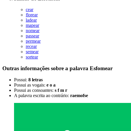
cear
florear
ladear
mapear
nomear
passear
permear
recear
semear
sortear
Outras informações sobre
a palavra
Esfomear
Possui:
8 letras
Possui as vogais:
e o a
Possui as consoantes:
s f m r
A palavra escrita ao contrário:
raemofse