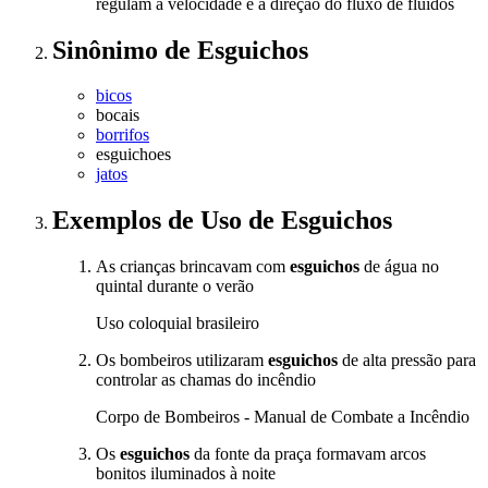
regulam a velocidade e a direção do fluxo de fluidos
Sinônimo
de
Esguichos
bicos
bocais
borrifos
esguichoes
jatos
Exemplos de Uso
de Esguichos
As crianças brincavam com
esguichos
de água no
quintal durante o verão
Uso coloquial brasileiro
Os bombeiros utilizaram
esguichos
de alta pressão para
controlar as chamas do incêndio
Corpo de Bombeiros - Manual de Combate a Incêndio
Os
esguichos
da fonte da praça formavam arcos
bonitos iluminados à noite