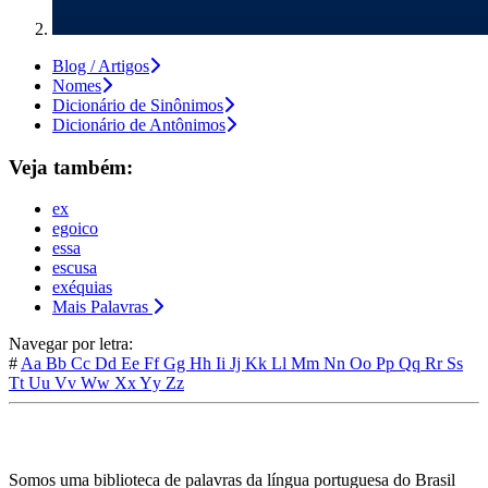
Blog / Artigos
Nomes
Dicionário de Sinônimos
Dicionário de Antônimos
Veja também:
ex
egoico
essa
escusa
exéquias
Mais Palavras
Navegar por letra:
#
Aa
Bb
Cc
Dd
Ee
Ff
Gg
Hh
Ii
Jj
Kk
Ll
Mm
Nn
Oo
Pp
Qq
Rr
Ss
Tt
Uu
Vv
Ww
Xx
Yy
Zz
Somos uma biblioteca de palavras da língua portuguesa do Brasil