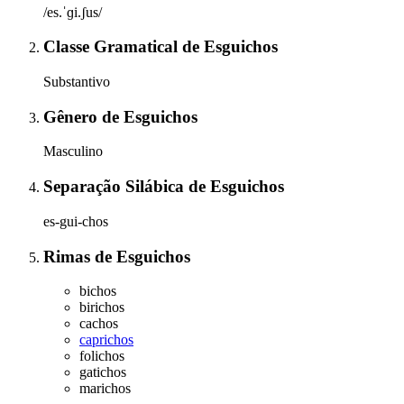
/es.ˈɡi.ʃus/
Classe Gramatical
de
Esguichos
Substantivo
Gênero
de
Esguichos
Masculino
Separação Silábica
de
Esguichos
es-gui-chos
Rimas
de
Esguichos
bichos
birichos
cachos
caprichos
folichos
gatichos
marichos