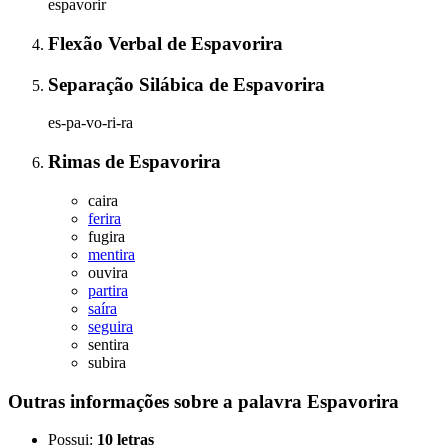
espavorir
Flexão Verbal
de
Espavorira
Separação Silábica
de
Espavorira
es-pa-vo-ri-ra
Rimas
de
Espavorira
caira
ferira
fugira
mentira
ouvira
partira
saíra
seguira
sentira
subira
Outras informações sobre
a palavra
Espavorira
Possui:
10 letras