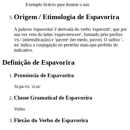
Exemplo fictício para ilustrar o uso
Origem / Etimologia
de
Espavorira
A palavra 'espavorira' é derivada do verbo 'espavorir', que por
sua vez vem do latim 'expavorescere', formado pelo prefixo
'ex-' (intensificação) e 'pavere' (ter medo, pavor). O sufixo '-
ira' indica a conjugação no pretérito mais-que-perfeito do
indicativo.
Definição de
Espavorira
Pronúncia
de
Espavorira
/is.pa.vo.ˈɾi.ɾa/
Classe Gramatical
de
Espavorira
Verbo
Flexão do Verbo
de
Espavorira