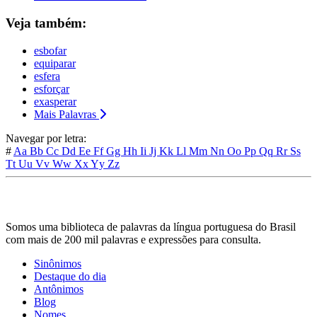
Veja também:
esbofar
equiparar
esfera
esforçar
exasperar
Mais Palavras
Navegar por letra:
#
Aa
Bb
Cc
Dd
Ee
Ff
Gg
Hh
Ii
Jj
Kk
Ll
Mm
Nn
Oo
Pp
Qq
Rr
Ss
Tt
Uu
Vv
Ww
Xx
Yy
Zz
Somos uma biblioteca de palavras da língua portuguesa do Brasil
com mais de 200 mil palavras e expressões para consulta.
Sinônimos
Destaque do dia
Antônimos
Blog
Nomes