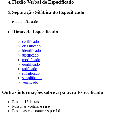
Flexão Verbal
de
Especificado
Separação Silábica
de
Especificado
es-pe-ci-fi-ca-do
Rimas
de
Especificado
certificado
classificado
identificado
justificado
modificado
qualificado
ratificado
significado
simplificado
verificado
Outras informações sobre
a palavra
Especificado
Possui:
12 letras
Possui as vogais:
e i a o
Possui as consoantes:
s p c f d