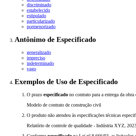
discriminado
estabelecido
estipulado
particularizado
pormenorizado
Antônimo
de
Especificado
generalizado
impreciso
indeterminado
vago
Exemplos de Uso
de Especificado
O prazo
especificado
no contrato para a entrega da obra
Modelo de contrato de construção civil
O produto não atendeu às especificações técnicas especifi
Relatório de controle de qualidade - Indústria XYZ, 202
Conforme
especificado
na Lei nº 8.666/93, as licitações