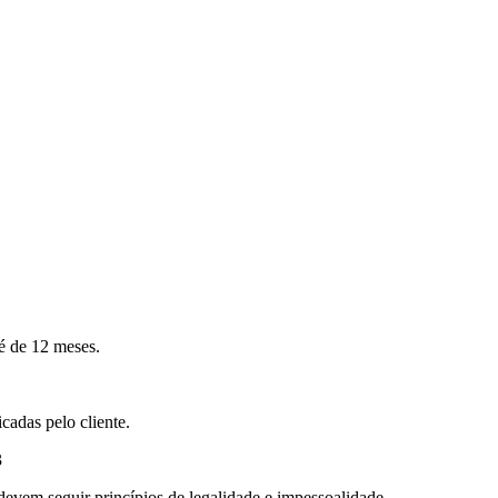
 é de 12 meses.
cadas pelo cliente.
3
 devem seguir princípios de legalidade e impessoalidade.