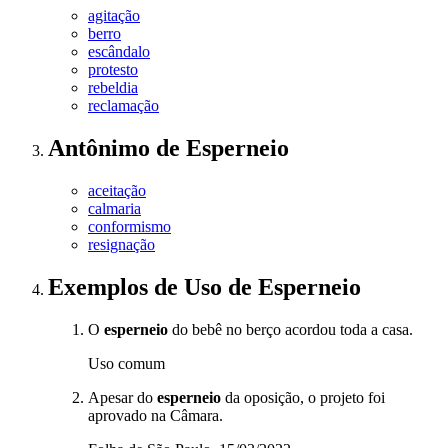
agitação
berro
escândalo
protesto
rebeldia
reclamação
Antônimo
de
Esperneio
aceitação
calmaria
conformismo
resignação
Exemplos de Uso
de Esperneio
O
esperneio
do bebê no berço acordou toda a casa.
Uso comum
Apesar do
esperneio
da oposição, o projeto foi
aprovado na Câmara.