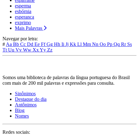
esparrame
esperma
esbórnia
esperança
exprimo
Mais Palavras
Navegar por letra:
#
Aa
Bb
Cc
Dd
Ee
Ff
Gg
Hh
Ii
Jj
Kk
Ll
Mm
Nn
Oo
Pp
Qq
Rr
Ss
Tt
Uu
Vv
Ww
Xx
Yy
Zz
Somos uma biblioteca de palavras da língua portuguesa do Brasil
com mais de 200 mil palavras e expressões para consulta.
Sinônimos
Destaque do dia
Antônimos
Blog
Nomes
Redes sociais: