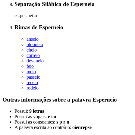
Separação Silábica
de
Esperneio
es-per-nei-o
Rimas
de
Esperneio
anseio
bloqueio
cheio
correio
devaneio
feio
meio
passeio
receio
rodeio
Outras informações sobre
a palavra
Esperneio
Possui:
9 letras
Possui as vogais:
e i o
Possui as consoantes:
s p r n
A palavra escrita ao contrário:
oienrepse