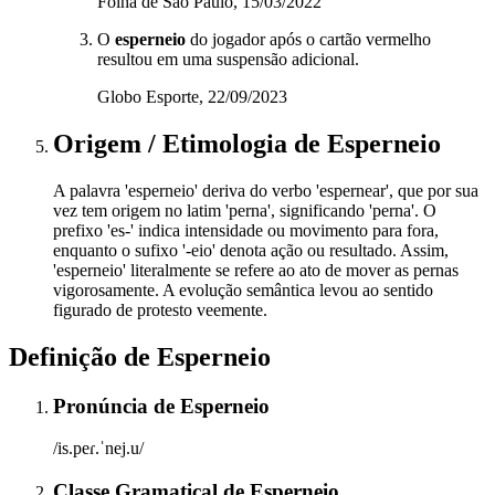
Folha de São Paulo, 15/03/2022
O
esperneio
do jogador após o cartão vermelho
resultou em uma suspensão adicional.
Globo Esporte, 22/09/2023
Origem / Etimologia
de
Esperneio
A palavra 'esperneio' deriva do verbo 'espernear', que por sua
vez tem origem no latim 'perna', significando 'perna'. O
prefixo 'es-' indica intensidade ou movimento para fora,
enquanto o sufixo '-eio' denota ação ou resultado. Assim,
'esperneio' literalmente se refere ao ato de mover as pernas
vigorosamente. A evolução semântica levou ao sentido
figurado de protesto veemente.
Definição de
Esperneio
Pronúncia
de
Esperneio
/is.peɾ.ˈnej.u/
Classe Gramatical
de
Esperneio