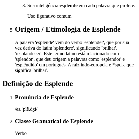
Sua inteligência
esplende
em cada palavra que profere.
Uso figurativo comum
Origem / Etimologia
de
Esplende
A palavra 'esplende' vem do verbo 'esplender', que por sua
vez deriva do latim 'splendere', significando 'brilhar',
'resplandecer'. Este termo latino está relacionado com
'splendor', que deu origem a palavras como 'esplendor' e
'esplêndido' em português. A raiz indo-europeia é *spel-, que
significa 'brilhar'.
Definição de
Esplende
Pronúncia
de
Esplende
/es.ˈplẽ.dʒi/
Classe Gramatical
de
Esplende
Verbo