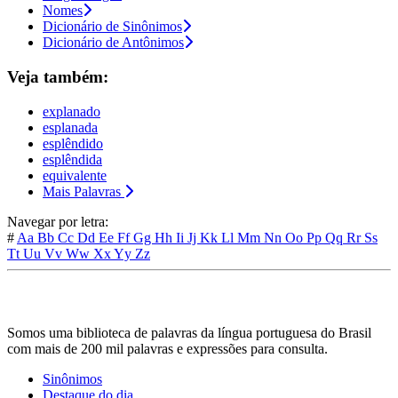
Nomes
Dicionário de Sinônimos
Dicionário de Antônimos
Veja também:
explanado
esplanada
esplêndido
esplêndida
equivalente
Mais Palavras
Navegar por letra:
#
Aa
Bb
Cc
Dd
Ee
Ff
Gg
Hh
Ii
Jj
Kk
Ll
Mm
Nn
Oo
Pp
Qq
Rr
Ss
Tt
Uu
Vv
Ww
Xx
Yy
Zz
Somos uma biblioteca de palavras da língua portuguesa do Brasil
com mais de 200 mil palavras e expressões para consulta.
Sinônimos
Destaque do dia