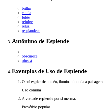
brilha
cintila
fulge
refulge
reluz
resplandece
Antônimo
de
Esplende
obscurece
ofuscá
Exemplos de Uso
de Esplende
O sol
esplende
no céu, iluminando toda a paisagem.
Uso comum
A verdade
esplende
por si mesma.
Provérbio popular