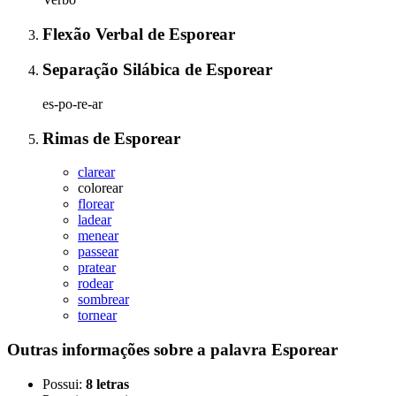
Flexão Verbal
de
Esporear
Separação Silábica
de
Esporear
es-po-re-ar
Rimas
de
Esporear
clarear
colorear
florear
ladear
menear
passear
pratear
rodear
sombrear
tornear
Outras informações sobre
a palavra
Esporear
Possui:
8 letras