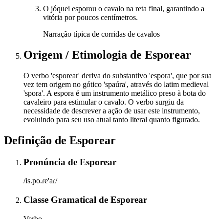
O jóquei esporou o cavalo na reta final, garantindo a
vitória por poucos centímetros.
Narração típica de corridas de cavalos
Origem / Etimologia
de
Esporear
O verbo 'esporear' deriva do substantivo 'espora', que por sua
vez tem origem no gótico 'spaúra', através do latim medieval
'spora'. A espora é um instrumento metálico preso à bota do
cavaleiro para estimular o cavalo. O verbo surgiu da
necessidade de descrever a ação de usar este instrumento,
evoluindo para seu uso atual tanto literal quanto figurado.
Definição de
Esporear
Pronúncia
de
Esporear
/is.po.ɾe'aɾ/
Classe Gramatical
de
Esporear
Verbo