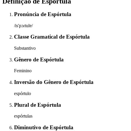
Definição de
Espórtula
Pronúncia
de
Espórtula
/is'pɔɾtulɐ/
Classe Gramatical
de
Espórtula
Substantivo
Gênero
de
Espórtula
Feminino
Inversão do Gênero
de
Espórtula
espórtulo
Plural
de
Espórtula
espórtulas
Diminutivo
de
Espórtula