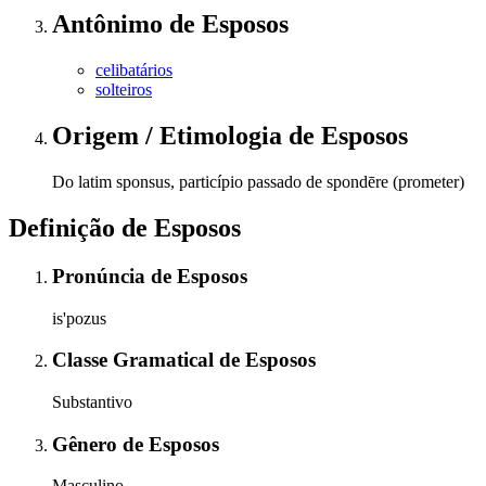
Antônimo
de
Esposos
celibatários
solteiros
Origem / Etimologia
de
Esposos
Do latim sponsus, particípio passado de spondēre (prometer)
Definição de
Esposos
Pronúncia
de
Esposos
is'pozus
Classe Gramatical
de
Esposos
Substantivo
Gênero
de
Esposos
Masculino