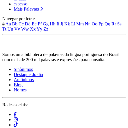
espesso
Mais Palavras
Navegar por letra:
#
Aa
Bb
Cc
Dd
Ee
Ff
Gg
Hh
Ii
Jj
Kk
Ll
Mm
Nn
Oo
Pp
Qq
Rr
Ss
Tt
Uu
Vv
Ww
Xx
Yy
Zz
Somos uma biblioteca de palavras da língua portuguesa do Brasil
com mais de 200 mil palavras e expressões para consulta.
Sinônimos
Destaque do dia
Antônimos
Blog
Nomes
Redes sociais: