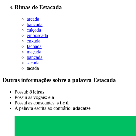
Rimas
de
Estacada
arcada
bancada
calçada
emboscada
enxada
fachada
maçada
pancada
sacada
tacada
Outras informações sobre
a palavra
Estacada
Possui:
8 letras
Possui as vogais:
e a
Possui as consoantes:
s t c d
A palavra escrita ao contrário:
adacatse