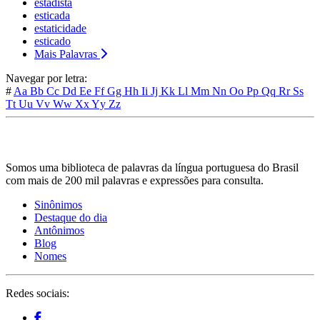
estadista
esticada
estaticidade
esticado
Mais Palavras
Navegar por letra:
#
Aa
Bb
Cc
Dd
Ee
Ff
Gg
Hh
Ii
Jj
Kk
Ll
Mm
Nn
Oo
Pp
Qq
Rr
Ss
Tt
Uu
Vv
Ww
Xx
Yy
Zz
Somos uma biblioteca de palavras da língua portuguesa do Brasil
com mais de 200 mil palavras e expressões para consulta.
Sinônimos
Destaque do dia
Antônimos
Blog
Nomes
Redes sociais: