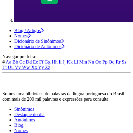
Blog / Artigos
Nomes
Dicionário de Sinônimos
Dicionário de Antônimos
Navegar por letra:
#
Aa
Bb
Cc
Dd
Ee
Ff
Gg
Hh
Ii
Jj
Kk
Ll
Mm
Nn
Oo
Pp
Qq
Rr
Ss
Tt
Uu
Vv
Ww
Xx
Yy
Zz
Somos uma biblioteca de palavras da língua portuguesa do Brasil
com mais de 200 mil palavras e expressões para consulta.
Sinônimos
Destaque do dia
Antônimos
Blog
Nomes