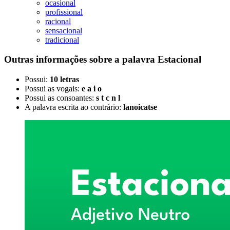
ocasional
profissional
racional
sensacional
tradicional
Outras informações sobre
a palavra
Estacional
Possui:
10 letras
Possui as vogais:
e a i o
Possui as consoantes:
s t c n l
A palavra escrita ao contrário:
lanoicatse