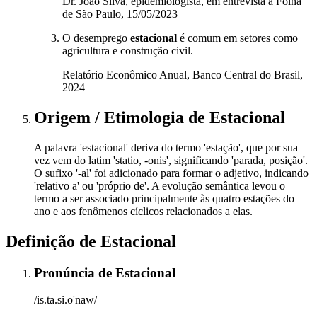
Dr. João Silva, epidemiologista, em entrevista à Folha
de São Paulo, 15/05/2023
O desemprego
estacional
é comum em setores como
agricultura e construção civil.
Relatório Econômico Anual, Banco Central do Brasil,
2024
Origem / Etimologia
de
Estacional
A palavra 'estacional' deriva do termo 'estação', que por sua
vez vem do latim 'statio, -onis', significando 'parada, posição'.
O sufixo '-al' foi adicionado para formar o adjetivo, indicando
'relativo a' ou 'próprio de'. A evolução semântica levou o
termo a ser associado principalmente às quatro estações do
ano e aos fenômenos cíclicos relacionados a elas.
Definição de
Estacional
Pronúncia
de
Estacional
/is.ta.si.o'naw/