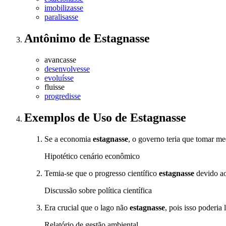
imobilizasse
paralisasse
Antônimo
de
Estagnasse
avancasse
desenvolvesse
evoluísse
fluisse
progredisse
Exemplos de Uso
de Estagnasse
Se a economia
estagnasse
, o governo teria que tomar me
Hipotético cenário econômico
Temia-se que o progresso científico
estagnasse
devido ao
Discussão sobre política científica
Era crucial que o lago não
estagnasse
, pois isso poderia 
Relatório de gestão ambiental