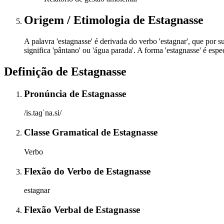
Origem / Etimologia
de
Estagnasse
A palavra 'estagnasse' é derivada do verbo 'estagnar', que por su
significa 'pântano' ou 'água parada'. A forma 'estagnasse' é es
Definição de
Estagnasse
Pronúncia
de
Estagnasse
/is.taɡˈna.si/
Classe Gramatical
de
Estagnasse
Verbo
Flexão do Verbo
de
Estagnasse
estagnar
Flexão Verbal
de
Estagnasse