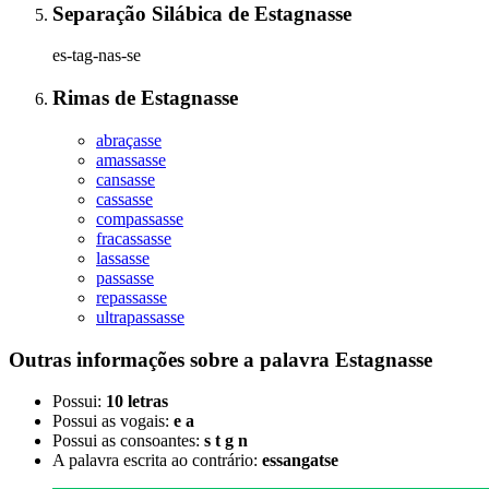
Separação Silábica
de
Estagnasse
es-tag-nas-se
Rimas
de
Estagnasse
abraçasse
amassasse
cansasse
cassasse
compassasse
fracassasse
lassasse
passasse
repassasse
ultrapassasse
Outras informações sobre
a palavra
Estagnasse
Possui:
10 letras
Possui as vogais:
e a
Possui as consoantes:
s t g n
A palavra escrita ao contrário:
essangatse