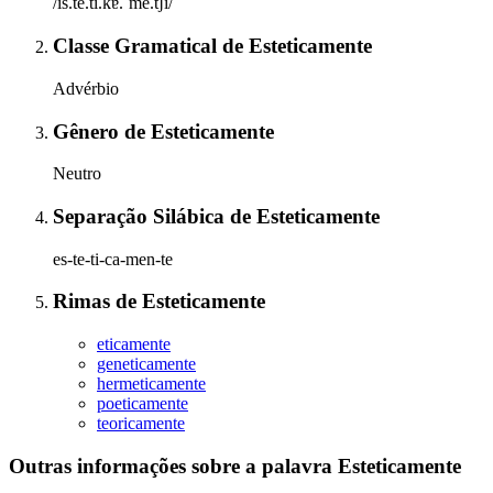
/is.te.ti.kɐ.ˈmẽ.tʃi/
Classe Gramatical
de
Esteticamente
Advérbio
Gênero
de
Esteticamente
Neutro
Separação Silábica
de
Esteticamente
es-te-ti-ca-men-te
Rimas
de
Esteticamente
eticamente
geneticamente
hermeticamente
poeticamente
teoricamente
Outras informações sobre
a palavra
Esteticamente