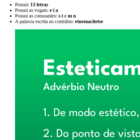
Possui:
13 letras
Possui as vogais:
e i a
Possui as consoantes:
s t c m n
A palavra escrita ao contrário:
etnemacitetse