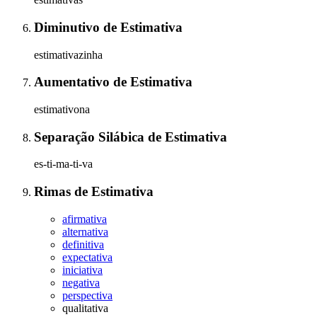
Diminutivo
de
Estimativa
estimativazinha
Aumentativo
de
Estimativa
estimativona
Separação Silábica
de
Estimativa
es-ti-ma-ti-va
Rimas
de
Estimativa
afirmativa
alternativa
definitiva
expectativa
iniciativa
negativa
perspectiva
qualitativa