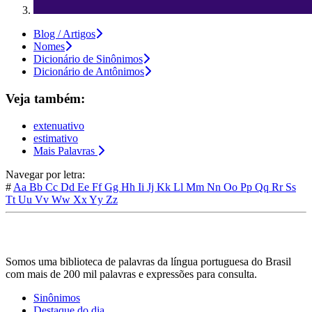
Blog / Artigos
Nomes
Dicionário de Sinônimos
Dicionário de Antônimos
Veja também:
extenuativo
estimativo
Mais Palavras
Navegar por letra:
#
Aa
Bb
Cc
Dd
Ee
Ff
Gg
Hh
Ii
Jj
Kk
Ll
Mm
Nn
Oo
Pp
Qq
Rr
Ss
Tt
Uu
Vv
Ww
Xx
Yy
Zz
Somos uma biblioteca de palavras da língua portuguesa do Brasil
com mais de 200 mil palavras e expressões para consulta.
Sinônimos
Destaque do dia