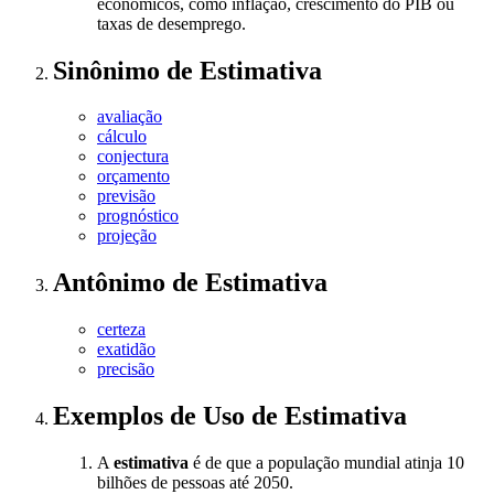
econômicos, como inflação, crescimento do PIB ou
taxas de desemprego.
Sinônimo
de
Estimativa
avaliação
cálculo
conjectura
orçamento
previsão
prognóstico
projeção
Antônimo
de
Estimativa
certeza
exatidão
precisão
Exemplos de Uso
de Estimativa
A
estimativa
é de que a população mundial atinja 10
bilhões de pessoas até 2050.