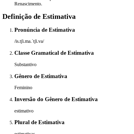
Renascimento.
Definição de
Estimativa
Pronúncia
de
Estimativa
/is.tʃi.ma.ˈtʃi.va/
Classe Gramatical
de
Estimativa
Substantivo
Gênero
de
Estimativa
Feminino
Inversão do Gênero
de
Estimativa
estimativo
Plural
de
Estimativa
estimativas