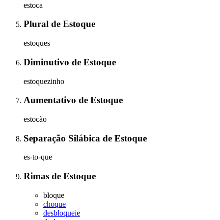
estoca
Plural
de
Estoque
estoques
Diminutivo
de
Estoque
estoquezinho
Aumentativo
de
Estoque
estocão
Separação Silábica
de
Estoque
es-to-que
Rimas
de
Estoque
bloque
choque
desbloqueie