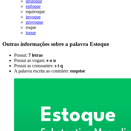
desloque
enfoque
equivoque
invoque
provoque
roque
toque
Outras informações sobre
a palavra
Estoque
Possui:
7 letras
Possui as vogais:
e o u
Possui as consoantes:
s t q
A palavra escrita ao contrário:
euqotse