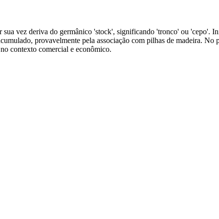
or sua vez deriva do germânico 'stock', significando 'tronco' ou 'cepo'.
u acumulado, provavelmente pela associação com pilhas de madeira. No p
 no contexto comercial e econômico.