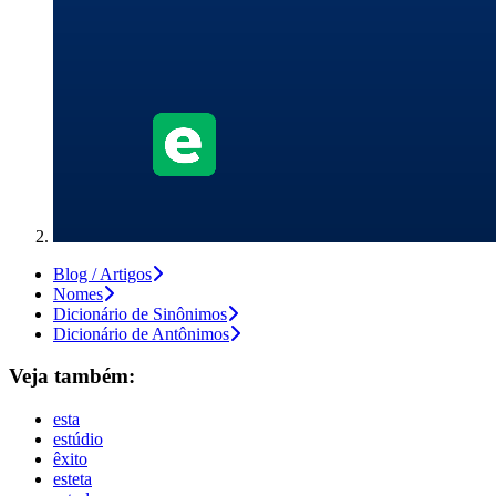
Blog / Artigos
Nomes
Dicionário de Sinônimos
Dicionário de Antônimos
Veja também:
esta
estúdio
êxito
esteta