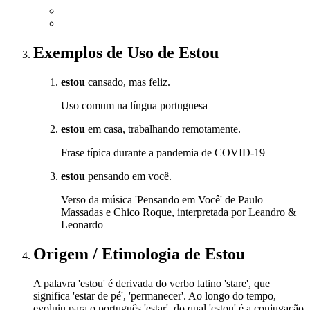
Exemplos de Uso
de Estou
estou
cansado, mas feliz.
Uso comum na língua portuguesa
estou
em casa, trabalhando remotamente.
Frase típica durante a pandemia de COVID-19
estou
pensando em você.
Verso da música 'Pensando em Você' de Paulo
Massadas e Chico Roque, interpretada por Leandro &
Leonardo
Origem / Etimologia
de
Estou
A palavra 'estou' é derivada do verbo latino 'stare', que
significa 'estar de pé', 'permanecer'. Ao longo do tempo,
evoluiu para o português 'estar', do qual 'estou' é a conjugação