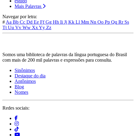
estudo
Mais Palavras
Navegar por letra:
#
Aa
Bb
Cc
Dd
Ee
Ff
Gg
Hh
Ii
Jj
Kk
Ll
Mm
Nn
Oo
Pp
Qq
Rr
Ss
Tt
Uu
Vv
Ww
Xx
Yy
Zz
Somos uma biblioteca de palavras da língua portuguesa do Brasil
com mais de 200 mil palavras e expressões para consulta.
Sinônimos
Destaque do dia
Antônimos
Blog
Nomes
Redes sociais: