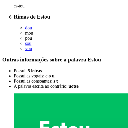
es-tou
Rimas
de
Estou
dou
mou
pou
sou
vou
Outras informações sobre
a palavra
Estou
Possui:
5 letras
Possui as vogais:
e o u
Possui as consoantes:
s t
A palavra escrita ao contrário:
uotse