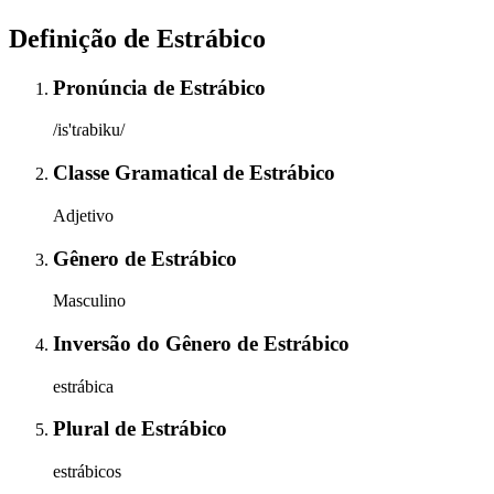
Definição de
Estrábico
Pronúncia
de
Estrábico
/is'tɾabiku/
Classe Gramatical
de
Estrábico
Adjetivo
Gênero
de
Estrábico
Masculino
Inversão do Gênero
de
Estrábico
estrábica
Plural
de
Estrábico
estrábicos