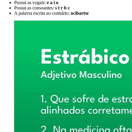
Possui as vogais:
e a i o
Possui as consoantes:
s t r b c
A palavra escrita ao contrário:
ocibartse