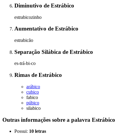
Diminutivo
de
Estrábico
estrabicozinho
Aumentativo
de
Estrábico
estrabicão
Separação Silábica
de
Estrábico
es-trá-bi-co
Rimas
de
Estrábico
arábico
cubico
fabico
púbico
silabico
Outras informações sobre
a palavra
Estrábico
Possui:
10 letras