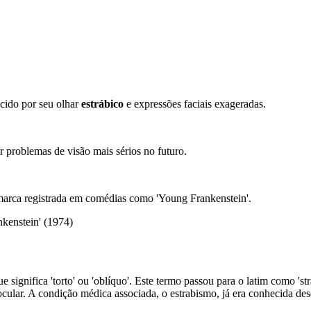
cido por seu olhar
estrábico
e expressões faciais exageradas.
r problemas de visão mais sérios no futuro.
marca registrada em comédias como 'Young Frankenstein'.
nkenstein' (1974)
ue significa 'torto' ou 'oblíquo'. Este termo passou para o latim como '
 ocular. A condição médica associada, o estrabismo, já era conhecida d