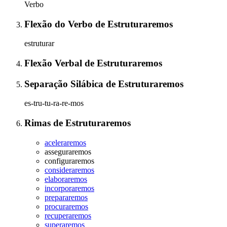
Verbo
Flexão do Verbo
de
Estruturaremos
estruturar
Flexão Verbal
de
Estruturaremos
Separação Silábica
de
Estruturaremos
es-tru-tu-ra-re-mos
Rimas
de
Estruturaremos
aceleraremos
asseguraremos
configuraremos
consideraremos
elaboraremos
incorporaremos
prepararemos
procuraremos
recuperaremos
superaremos