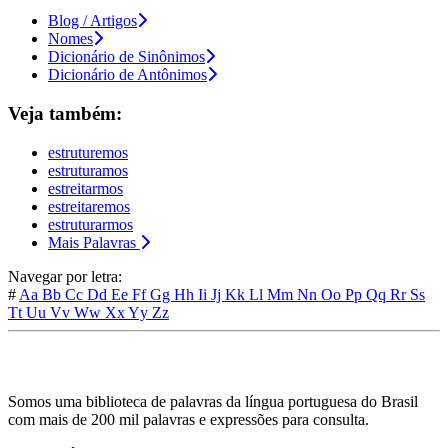
Blog / Artigos
Nomes
Dicionário de Sinônimos
Dicionário de Antônimos
Veja também:
estruturemos
estruturamos
estreitarmos
estreitaremos
estruturarmos
Mais Palavras
Navegar por letra:
#
Aa
Bb
Cc
Dd
Ee
Ff
Gg
Hh
Ii
Jj
Kk
Ll
Mm
Nn
Oo
Pp
Qq
Rr
Ss
Tt
Uu
Vv
Ww
Xx
Yy
Zz
Somos uma biblioteca de palavras da língua portuguesa do Brasil
com mais de 200 mil palavras e expressões para consulta.