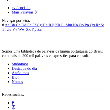
evidenciado
Mais Palavras
Navegar por letra:
#
Aa
Bb
Cc
Dd
Ee
Ff
Gg
Hh
Ii
Jj
Kk
Ll
Mm
Nn
Oo
Pp
Qq
Rr
Ss
Tt
Uu
Vv
Ww
Xx
Yy
Zz
Somos uma biblioteca de palavras da língua portuguesa do Brasil
com mais de 200 mil palavras e expressões para consulta.
Sinônimos
Destaque do dia
Antônimos
Blog
Nomes
Redes sociais: