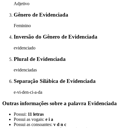
Adjetivo
Gênero
de
Evidenciada
Feminino
Inversão do Gênero
de
Evidenciada
evidenciado
Plural
de
Evidenciada
evidenciadas
Separação Silábica
de
Evidenciada
e-vi-den-ci-a-da
Outras informações sobre
a palavra
Evidenciada
Possui:
11 letras
Possui as vogais:
e i a
Possui as consoantes:
v d n c