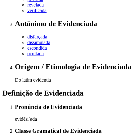
revelada
verificada
Antônimo
de
Evidenciada
disfarçada
dissimulada
escondida
ocultada
Origem / Etimologia
de
Evidenciada
Do latim evidentia
Definição de
Evidenciada
Pronúncia
de
Evidenciada
evidẽsiˈada
Classe Gramatical
de
Evidenciada