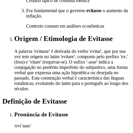
Cenário típico de consulta médica
Era fundamental que o governo
evitasse
o aumento da
inflação.
Contexto comum em análises econômicas
Origem / Etimologia
de
Evitasse
A palavra 'evitasse' é derivada do verbo 'evitar', que por sua
vez tem origem no latim 'evitare', composto pelo prefixo 'ex-'
(fora) e 'vitare' (esquivar-se). O sufixo '-asse' indica a
conjugação no pretérito imperfeito do subjuntivo, uma forma
verbal que expressa uma ação hipotética ou desejada no
passado. Esta construção verbal é característica das línguas
românicas, evoluindo do latim para o português ao longo dos
séculos.
Definição de
Evitasse
Pronúncia
de
Evitasse
/eviˈtase/