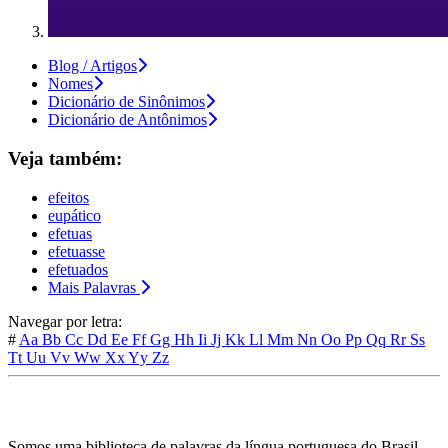
Blog / Artigos
Nomes
Dicionário de Sinônimos
Dicionário de Antônimos
Veja também:
efeitos
eupático
efetuas
efetuasse
efetuados
Mais Palavras
Navegar por letra:
#
Aa
Bb
Cc
Dd
Ee
Ff
Gg
Hh
Ii
Jj
Kk
Ll
Mm
Nn
Oo
Pp
Qq
Rr
Ss
Tt
Uu
Vv
Ww
Xx
Yy
Zz
Somos uma biblioteca de palavras da língua portuguesa do Brasil