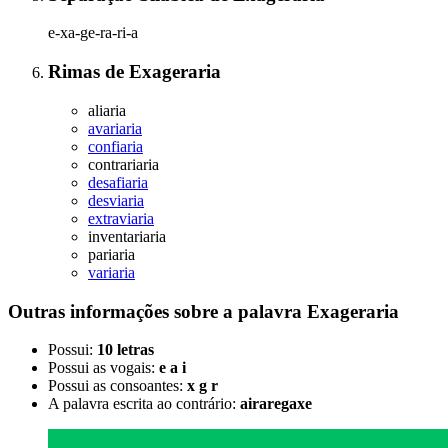
e-xa-ge-ra-ri-a
Rimas
de
Exageraria
aliaria
avariaria
confiaria
contrariaria
desafiaria
desviaria
extraviaria
inventariaria
pariaria
variaria
Outras informações sobre
a palavra
Exageraria
Possui:
10 letras
Possui as vogais:
e a i
Possui as consoantes:
x g r
A palavra escrita ao contrário:
airaregaxe