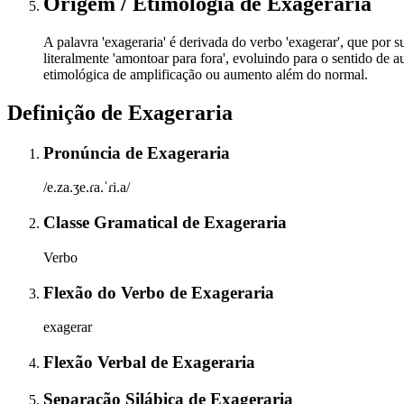
Origem / Etimologia
de
Exageraria
A palavra 'exageraria' é derivada do verbo 'exagerar', que por s
literalmente 'amontoar para fora', evoluindo para o sentido de
etimológica de amplificação ou aumento além do normal.
Definição de
Exageraria
Pronúncia
de
Exageraria
/e.za.ʒe.ɾa.ˈɾi.a/
Classe Gramatical
de
Exageraria
Verbo
Flexão do Verbo
de
Exageraria
exagerar
Flexão Verbal
de
Exageraria
Separação Silábica
de
Exageraria