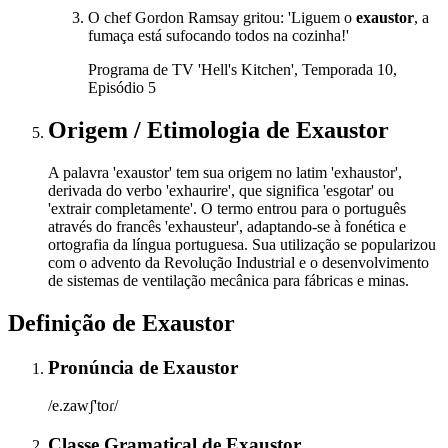
O chef Gordon Ramsay gritou: 'Liguem o
exaustor
, a
fumaça está sufocando todos na cozinha!'
Programa de TV 'Hell's Kitchen', Temporada 10,
Episódio 5
Origem / Etimologia
de
Exaustor
A palavra 'exaustor' tem sua origem no latim 'exhaustor',
derivada do verbo 'exhaurire', que significa 'esgotar' ou
'extrair completamente'. O termo entrou para o português
através do francês 'exhausteur', adaptando-se à fonética e
ortografia da língua portuguesa. Sua utilização se popularizou
com o advento da Revolução Industrial e o desenvolvimento
de sistemas de ventilação mecânica para fábricas e minas.
Definição de
Exaustor
Pronúncia
de
Exaustor
/e.zawʃ'toɾ/
Classe Gramatical
de
Exaustor