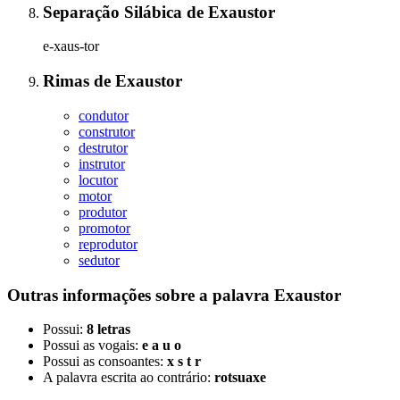
Separação Silábica
de
Exaustor
e-xaus-tor
Rimas
de
Exaustor
condutor
construtor
destrutor
instrutor
locutor
motor
produtor
promotor
reprodutor
sedutor
Outras informações sobre
a palavra
Exaustor
Possui:
8 letras
Possui as vogais:
e a u o
Possui as consoantes:
x s t r
A palavra escrita ao contrário:
rotsuaxe