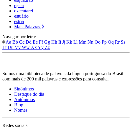
esquadrão
ejetar
executarei
estuário
estria
Mais Palavras
Navegar por letra:
#
Aa
Bb
Cc
Dd
Ee
Ff
Gg
Hh
Ii
Jj
Kk
Ll
Mm
Nn
Oo
Pp
Qq
Rr
Ss
Tt
Uu
Vv
Ww
Xx
Yy
Zz
Somos uma biblioteca de palavras da língua portuguesa do Brasil
com mais de 200 mil palavras e expressões para consulta.
Sinônimos
Destaque do dia
Antônimos
Blog
Nomes
Redes sociais: