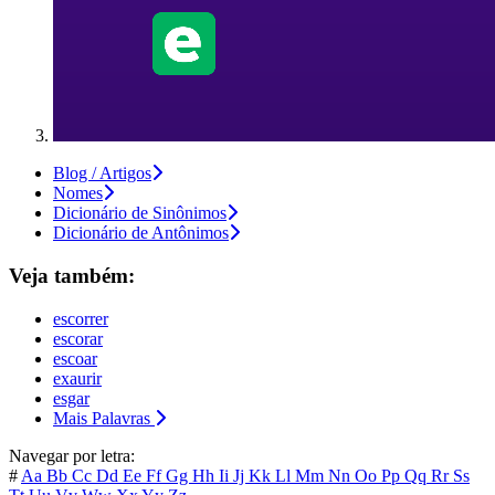
Blog / Artigos
Nomes
Dicionário de Sinônimos
Dicionário de Antônimos
Veja também:
escorrer
escorar
escoar
exaurir
esgar
Mais Palavras
Navegar por letra:
#
Aa
Bb
Cc
Dd
Ee
Ff
Gg
Hh
Ii
Jj
Kk
Ll
Mm
Nn
Oo
Pp
Qq
Rr
Ss