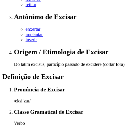
retirar
Antônimo
de
Excisar
enxertar
implantar
inserir
Origem / Etimologia
de
Excisar
Do latim excisus, particípio passado de excidere (cortar fora)
Definição de
Excisar
Pronúncia
de
Excisar
/eksiˈzaɾ/
Classe Gramatical
de
Excisar
Verbo