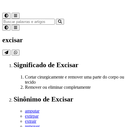
excisar
Significado
de
Excisar
Cortar cirurgicamente e remover uma parte do corpo ou
tecido
Remover ou eliminar completamente
Sinônimo
de
Excisar
amputar
extirpar
extrair
remover