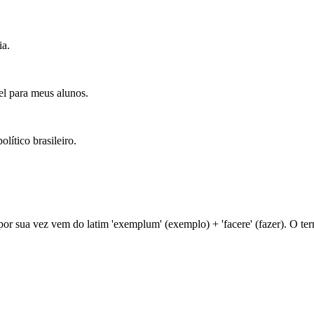
ia.
vel para meus alunos.
lítico brasileiro.
 por sua vez vem do latim 'exemplum' (exemplo) + 'facere' (fazer). O t