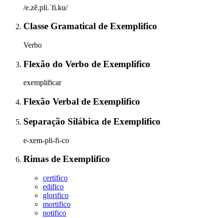
/e.zẽ.pli.ˈfi.ku/
Classe Gramatical
de
Exemplifico
Verbo
Flexão do Verbo
de
Exemplifico
exemplificar
Flexão Verbal
de
Exemplifico
Separação Silábica
de
Exemplifico
e-xem-pli-fi-co
Rimas
de
Exemplifico
certifico
edifico
glorifico
mortifico
notifico