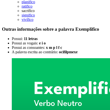
planifico
ratifico
sacrifico
significo
vivífico
Outras informações sobre
a palavra
Exemplifico
Possui:
11 letras
Possui as vogais:
e i o
Possui as consoantes:
x m p l f c
A palavra escrita ao contrário:
ocifilpmexe