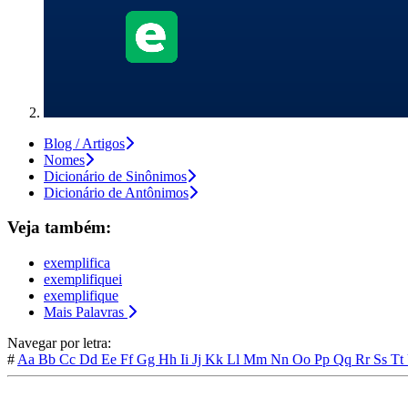
Blog / Artigos
Nomes
Dicionário de Sinônimos
Dicionário de Antônimos
Veja também:
exemplifica
exemplifiquei
exemplifique
Mais Palavras
Navegar por letra:
#
Aa
Bb
Cc
Dd
Ee
Ff
Gg
Hh
Ii
Jj
Kk
Ll
Mm
Nn
Oo
Pp
Qq
Rr
Ss
Tt