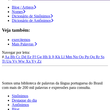
Blog / Artigos
Nomes
Dicionário de Sinônimos
Dicionário de Antônimos
Veja também:
exercitemos
Mais Palavras
Navegar por letra:
#
Aa
Bb
Cc
Dd
Ee
Ff
Gg
Hh
Ii
Jj
Kk
Ll
Mm
Nn
Oo
Pp
Qq
Rr
Ss
Tt
Uu
Vv
Ww
Xx
Yy
Zz
Somos uma biblioteca de palavras da língua portuguesa do Brasil
com mais de 200 mil palavras e expressões para consulta.
Sinônimos
Destaque do dia
Antônimos
Blog