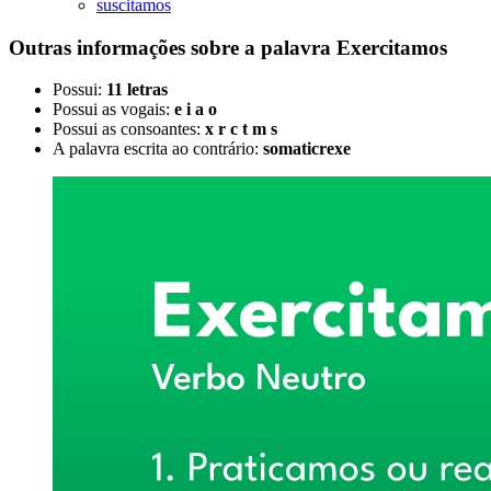
suscitamos
Outras informações sobre
a palavra
Exercitamos
Possui:
11 letras
Possui as vogais:
e i a o
Possui as consoantes:
x r c t m s
A palavra escrita ao contrário:
somaticrexe