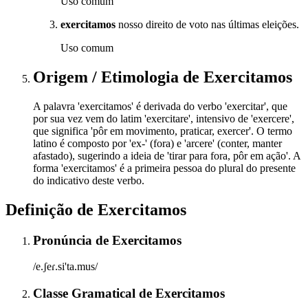
Uso comum
exercitamos
nosso direito de voto nas últimas eleições.
Uso comum
Origem / Etimologia
de
Exercitamos
A palavra 'exercitamos' é derivada do verbo 'exercitar', que
por sua vez vem do latim 'exercitare', intensivo de 'exercere',
que significa 'pôr em movimento, praticar, exercer'. O termo
latino é composto por 'ex-' (fora) e 'arcere' (conter, manter
afastado), sugerindo a ideia de 'tirar para fora, pôr em ação'. A
forma 'exercitamos' é a primeira pessoa do plural do presente
do indicativo deste verbo.
Definição de
Exercitamos
Pronúncia
de
Exercitamos
/e.ʃeɾ.si'ta.mus/
Classe Gramatical
de
Exercitamos