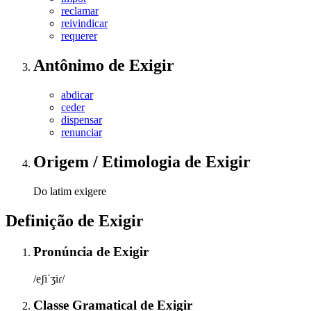
reclamar
reivindicar
requerer
Antônimo
de
Exigir
abdicar
ceder
dispensar
renunciar
Origem / Etimologia
de
Exigir
Do latim exigere
Definição de
Exigir
Pronúncia
de
Exigir
/eʃiˈʒiɾ/
Classe Gramatical
de
Exigir