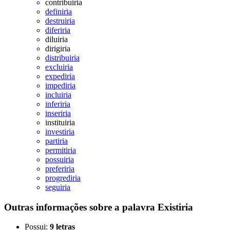
contribuiria
definiria
destruiria
diferiria
diluiria
dirigiria
distribuiria
excluiria
expediria
impediria
incluiria
inferiria
inseriria
instituiria
investiria
partiria
permitiria
possuiria
preferiria
progrediria
seguiria
Outras informações sobre
a palavra
Existiria
Possui:
9 letras