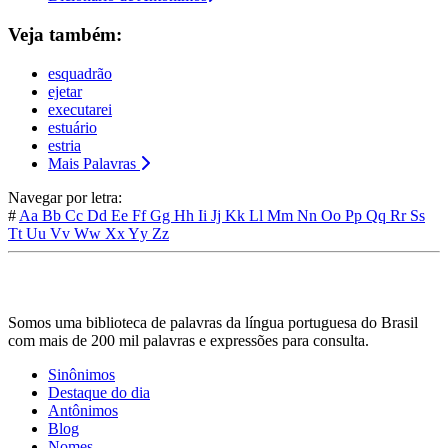
Veja também:
esquadrão
ejetar
executarei
estuário
estria
Mais Palavras
Navegar por letra:
#
Aa
Bb
Cc
Dd
Ee
Ff
Gg
Hh
Ii
Jj
Kk
Ll
Mm
Nn
Oo
Pp
Qq
Rr
Ss
Tt
Uu
Vv
Ww
Xx
Yy
Zz
Somos uma biblioteca de palavras da língua portuguesa do Brasil
com mais de 200 mil palavras e expressões para consulta.
Sinônimos
Destaque do dia
Antônimos
Blog
Nomes