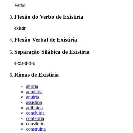
Verbo
Flexão do Verbo
de
Existiria
existir
Flexão Verbal
de
Existiria
Separação Silábica
de
Existiria
e-xis-ti-ri-a
Rimas
de
Existiria
abriria
admitiria
anuiria
assistiria
atribuiria
concluiria
conferiria
constituiria
construiria