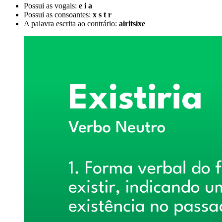
Possui as vogais:
e i a
Possui as consoantes:
x s t r
A palavra escrita ao contrário:
airitsixe