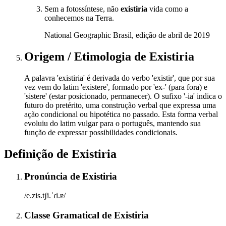
Sem a fotossíntese, não
existiria
vida como a
conhecemos na Terra.
National Geographic Brasil, edição de abril de 2019
Origem / Etimologia
de
Existiria
A palavra 'existiria' é derivada do verbo 'existir', que por sua
vez vem do latim 'existere', formado por 'ex-' (para fora) e
'sistere' (estar posicionado, permanecer). O sufixo '-ia' indica o
futuro do pretérito, uma construção verbal que expressa uma
ação condicional ou hipotética no passado. Esta forma verbal
evoluiu do latim vulgar para o português, mantendo sua
função de expressar possibilidades condicionais.
Definição de
Existiria
Pronúncia
de
Existiria
/e.zis.tʃi.ˈɾi.ɐ/
Classe Gramatical
de
Existiria