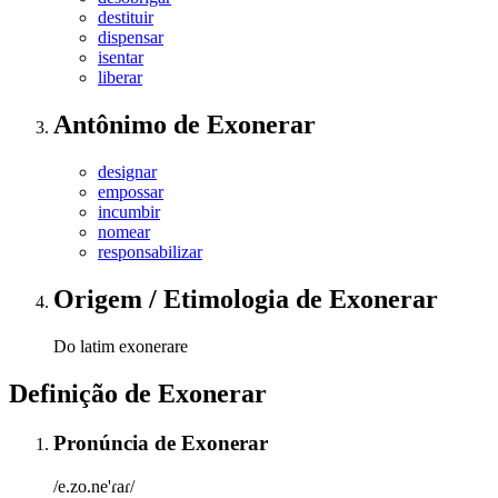
destituir
dispensar
isentar
liberar
Antônimo
de
Exonerar
designar
empossar
incumbir
nomear
responsabilizar
Origem / Etimologia
de
Exonerar
Do latim exonerare
Definição de
Exonerar
Pronúncia
de
Exonerar
/e.zo.ne'ɾaɾ/