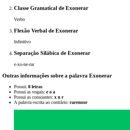
Classe Gramatical
de
Exonerar
Verbo
Flexão Verbal
de
Exonerar
Infinitivo
Separação Silábica
de
Exonerar
e-xo-ne-rar
Outras informações sobre
a palavra
Exonerar
Possui:
8 letras
Possui as vogais:
e o a
Possui as consoantes:
x n r
A palavra escrita ao contrário:
rarenoxe