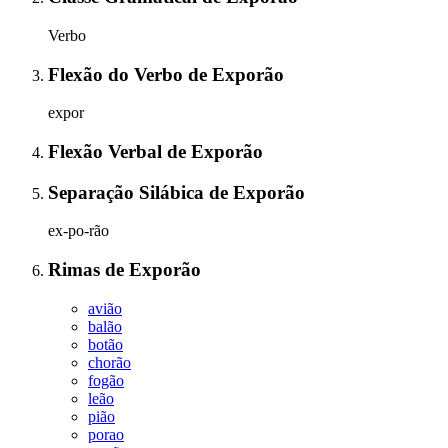
Verbo
Flexão do Verbo
de
Exporão
expor
Flexão Verbal
de
Exporão
Separação Silábica
de
Exporão
ex-po-rão
Rimas
de
Exporão
avião
balão
botão
chorão
fogão
leão
pião
porao