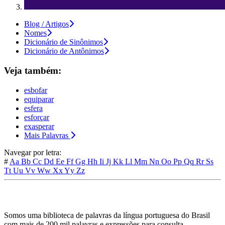
Blog / Artigos
Nomes
Dicionário de Sinônimos
Dicionário de Antônimos
Veja também:
esbofar
equiparar
esfera
esforçar
exasperar
Mais Palavras
Navegar por letra:
#
Aa
Bb
Cc
Dd
Ee
Ff
Gg
Hh
Ii
Jj
Kk
Ll
Mm
Nn
Oo
Pp
Qq
Rr
Ss
Tt
Uu
Vv
Ww
Xx
Yy
Zz
Somos uma biblioteca de palavras da língua portuguesa do Brasil
com mais de 200 mil palavras e expressões para consulta.