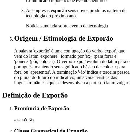
Comunicado hipotético de evento científico
As empresas
exporão
seus novos produtos na feira de
tecnologia do próximo ano.
Notícia simulada sobre evento de tecnologia
Origem / Etimologia
de
Exporão
A palavra 'exporão' é uma conjugação do verbo 'expor', que
vem do latim 'exponere', formado por 'ex-' (para fora) e
'ponere' (pôr, colocar). O verbo 'expor' evoluiu do latim para o
português, mantendo seu significado básico de 'colocar para
fora' ou 'apresentar'. A terminação '-ão' indica a terceira pessoa
do plural do futuro do indicativo, uma característica das
línguas românicas que se desenvolveu a partir do latim vulgar.
Definição de
Exporão
Pronúncia
de
Exporão
/ɛs.po'ɾɐ̃w̃/
Classe Gramatical
de
Exporão