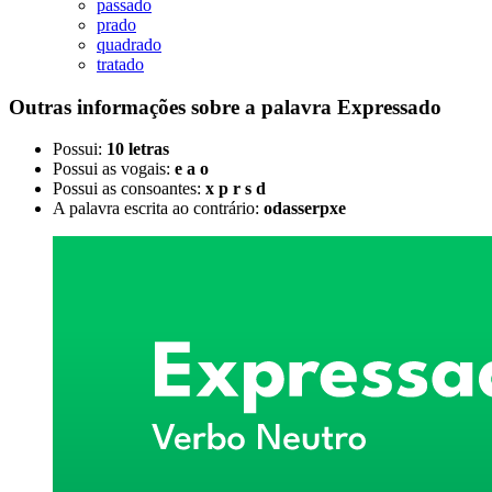
passado
prado
quadrado
tratado
Outras informações sobre
a palavra
Expressado
Possui:
10 letras
Possui as vogais:
e a o
Possui as consoantes:
x p r s d
A palavra escrita ao contrário:
odasserpxe