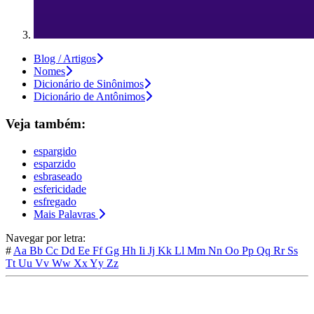
Blog / Artigos
Nomes
Dicionário de Sinônimos
Dicionário de Antônimos
Veja também:
espargido
esparzido
esbraseado
esfericidade
esfregado
Mais Palavras
Navegar por letra:
#
Aa
Bb
Cc
Dd
Ee
Ff
Gg
Hh
Ii
Jj
Kk
Ll
Mm
Nn
Oo
Pp
Qq
Rr
Ss
Tt
Uu
Vv
Ww
Xx
Yy
Zz