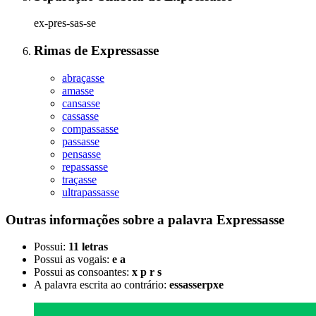
ex-pres-sas-se
Rimas
de
Expressasse
abraçasse
amasse
cansasse
cassasse
compassasse
passasse
pensasse
repassasse
traçasse
ultrapassasse
Outras informações sobre
a palavra
Expressasse
Possui:
11 letras
Possui as vogais:
e a
Possui as consoantes:
x p r s
A palavra escrita ao contrário:
essasserpxe