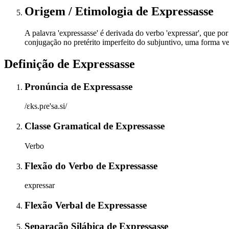
Origem / Etimologia
de
Expressasse
A palavra 'expressasse' é derivada do verbo 'expressar', que por 
conjugação no pretérito imperfeito do subjuntivo, uma forma v
Definição de
Expressasse
Pronúncia
de
Expressasse
/ɛks.pɾe'sa.si/
Classe Gramatical
de
Expressasse
Verbo
Flexão do Verbo
de
Expressasse
expressar
Flexão Verbal
de
Expressasse
Separação Silábica
de
Expressasse