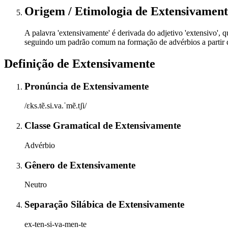
Origem / Etimologia
de
Extensivament
A palavra 'extensivamente' é derivada do adjetivo 'extensivo', q
seguindo um padrão comum na formação de advérbios a partir de
Definição de
Extensivamente
Pronúncia
de
Extensivamente
/ɛks.tẽ.si.va.ˈmẽ.tʃi/
Classe Gramatical
de
Extensivamente
Advérbio
Gênero
de
Extensivamente
Neutro
Separação Silábica
de
Extensivamente
ex-ten-si-va-men-te