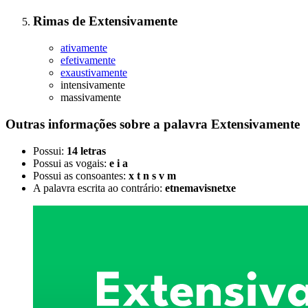
Rimas
de
Extensivamente
ativamente
efetivamente
exaustivamente
intensivamente
massivamente
Outras informações sobre
a palavra
Extensivamente
Possui:
14 letras
Possui as vogais:
e i a
Possui as consoantes:
x t n s v m
A palavra escrita ao contrário:
etnemavisnetxe