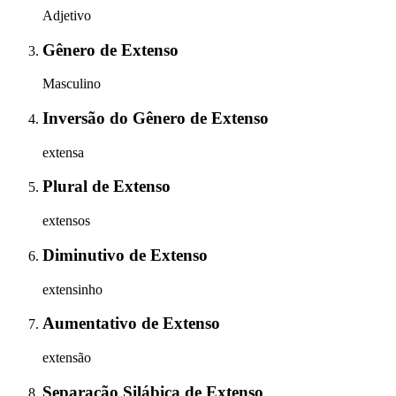
Adjetivo
Gênero
de
Extenso
Masculino
Inversão do Gênero
de
Extenso
extensa
Plural
de
Extenso
extensos
Diminutivo
de
Extenso
extensinho
Aumentativo
de
Extenso
extensão
Separação Silábica
de
Extenso