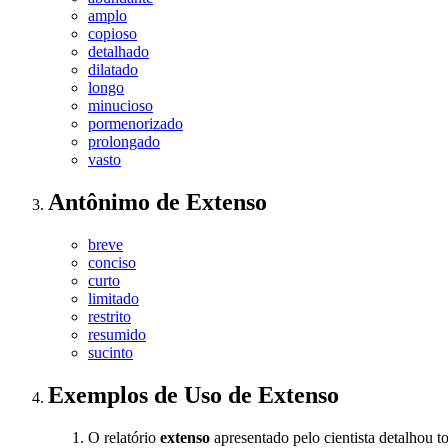
amplo
copioso
detalhado
dilatado
longo
minucioso
pormenorizado
prolongado
vasto
Antônimo
de
Extenso
breve
conciso
curto
limitado
restrito
resumido
sucinto
Exemplos de Uso
de Extenso
O relatório
extenso
apresentado pelo cientista detalhou t