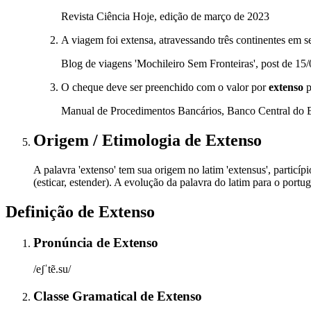
Revista Ciência Hoje, edição de março de 2023
A viagem foi extensa, atravessando três continentes em s
Blog de viagens 'Mochileiro Sem Fronteiras', post de 15
O cheque deve ser preenchido com o valor por
extenso
p
Manual de Procedimentos Bancários, Banco Central do B
Origem / Etimologia
de
Extenso
A palavra 'extenso' tem sua origem no latim 'extensus', particípi
(esticar, estender). A evolução da palavra do latim para o portu
Definição de
Extenso
Pronúncia
de
Extenso
/eʃˈtẽ.su/
Classe Gramatical
de
Extenso