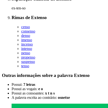
ex-ten-so
Rimas
de
Extenso
censo
consenso
denso
imenso
incenso
intenso
penso
propenso
suspenso
tenso
Outras informações sobre
a palavra
Extenso
Possui:
7 letras
Possui as vogais:
e o
Possui as consoantes:
x t n s
A palavra escrita ao contrário:
osnetxe