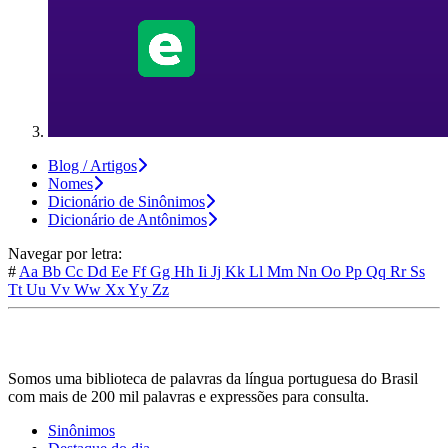
Blog / Artigos
Nomes
Dicionário de Sinônimos
Dicionário de Antônimos
Navegar por letra:
#
Aa
Bb
Cc
Dd
Ee
Ff
Gg
Hh
Ii
Jj
Kk
Ll
Mm
Nn
Oo
Pp
Qq
Rr
Ss
Tt
Uu
Vv
Ww
Xx
Yy
Zz
Somos uma biblioteca de palavras da língua portuguesa do Brasil
com mais de 200 mil palavras e expressões para consulta.
Sinônimos