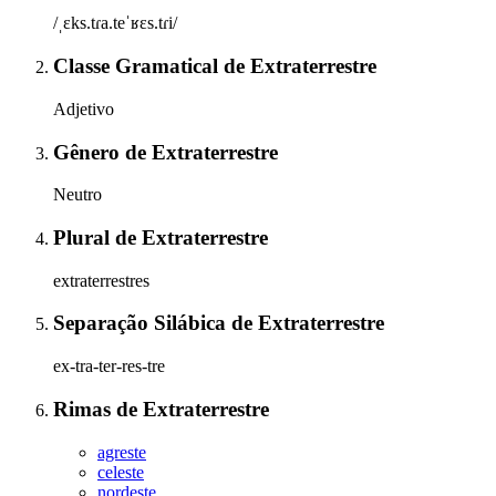
/ˌɛks.tɾa.teˈʁɛs.tɾi/
Classe Gramatical
de
Extraterrestre
Adjetivo
Gênero
de
Extraterrestre
Neutro
Plural
de
Extraterrestre
extraterrestres
Separação Silábica
de
Extraterrestre
ex-tra-ter-res-tre
Rimas
de
Extraterrestre
agreste
celeste
nordeste