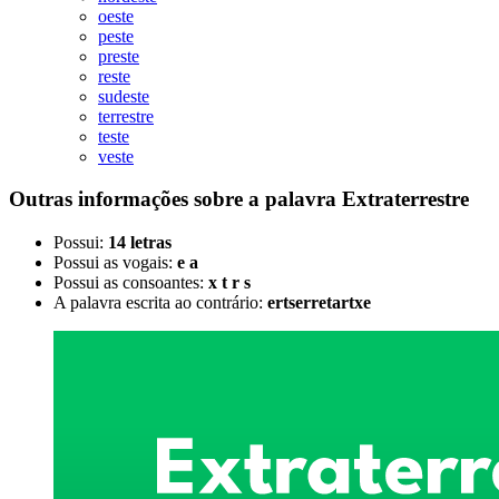
oeste
peste
preste
reste
sudeste
terrestre
teste
veste
Outras informações sobre
a palavra
Extraterrestre
Possui:
14 letras
Possui as vogais:
e a
Possui as consoantes:
x t r s
A palavra escrita ao contrário:
ertserretartxe