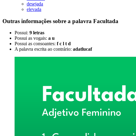
desejada
elevada
Outras informações sobre
a palavra
Facultada
Possui:
9 letras
Possui as vogais:
a u
Possui as consoantes:
f c l t d
A palavra escrita ao contrário:
adatlucaf