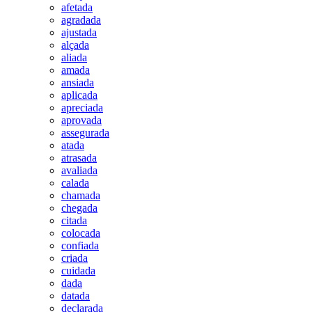
afetada
agradada
ajustada
alçada
aliada
amada
ansiada
aplicada
apreciada
aprovada
assegurada
atada
atrasada
avaliada
calada
chamada
chegada
citada
colocada
confiada
criada
cuidada
dada
datada
declarada