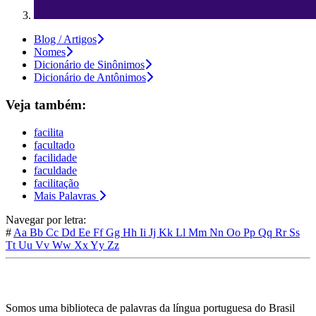
Blog / Artigos
Nomes
Dicionário de Sinônimos
Dicionário de Antônimos
Veja também:
facilita
facultado
facilidade
faculdade
facilitação
Mais Palavras
Navegar por letra:
#
Aa
Bb
Cc
Dd
Ee
Ff
Gg
Hh
Ii
Jj
Kk
Ll
Mm
Nn
Oo
Pp
Qq
Rr
Ss
Tt
Uu
Vv
Ww
Xx
Yy
Zz
Somos uma biblioteca de palavras da língua portuguesa do Brasil