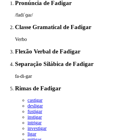
Pronúncia
de
Fadigar
/fadiˈɡaɾ/
Classe Gramatical
de
Fadigar
Verbo
Flexão Verbal
de
Fadigar
Separação Silábica
de
Fadigar
fa-di-gar
Rimas
de
Fadigar
castigar
desligar
fustigar
instigar
intrigar
investigar
ligar
mitigar