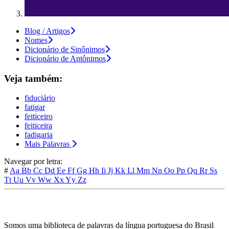
Blog / Artigos
Nomes
Dicionário de Sinônimos
Dicionário de Antônimos
Veja também:
fiduciário
fatigar
feiticeiro
feiticeira
fadigaria
Mais Palavras
Navegar por letra:
#
Aa
Bb
Cc
Dd
Ee
Ff
Gg
Hh
Ii
Jj
Kk
Ll
Mm
Nn
Oo
Pp
Qq
Rr
Ss
Tt
Uu
Vv
Ww
Xx
Yy
Zz
Somos uma biblioteca de palavras da língua portuguesa do Brasil