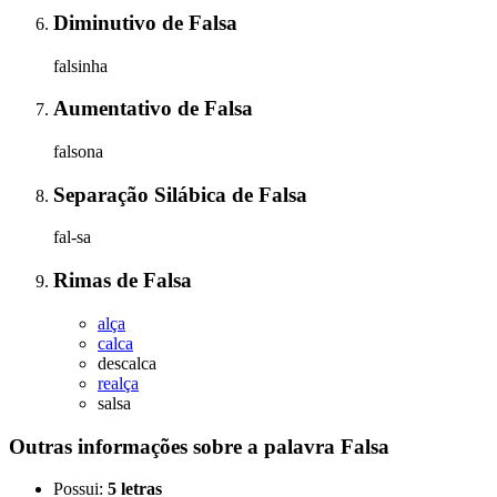
Diminutivo
de
Falsa
falsinha
Aumentativo
de
Falsa
falsona
Separação Silábica
de
Falsa
fal-sa
Rimas
de
Falsa
alça
calca
descalca
realça
salsa
Outras informações sobre
a palavra
Falsa
Possui:
5 letras