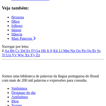
Veja também:
flexuosa
filhos
folhoso
falasse
filáucia
Mais Palavras
Navegar por letra:
#
Aa
Bb
Cc
Dd
Ee
Ff
Gg
Hh
Ii
Jj
Kk
Ll
Mm
Nn
Oo
Pp
Qq
Rr
Ss
Tt
Uu
Vv
Ww
Xx
Yy
Zz
Somos uma biblioteca de palavras da língua portuguesa do Brasil
com mais de 200 mil palavras e expressões para consulta.
Sinônimos
Destaque do dia
Antônimos
Blog
Nomes