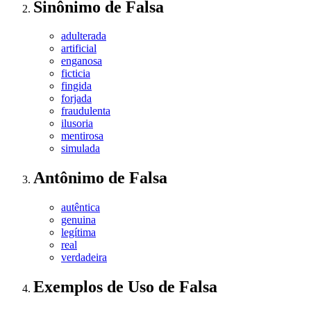
Sinônimo
de
Falsa
adulterada
artificial
enganosa
ficticia
fingida
forjada
fraudulenta
ilusoria
mentirosa
simulada
Antônimo
de
Falsa
autêntica
genuina
legítima
real
verdadeira
Exemplos de Uso
de Falsa