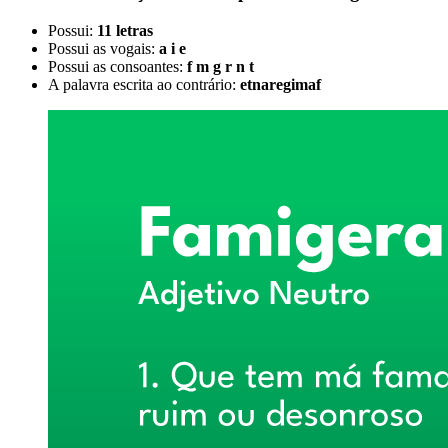
Possui:
11 letras
Possui as vogais:
a i e
Possui as consoantes:
f m g r n t
A palavra escrita ao contrário:
etnaregimaf