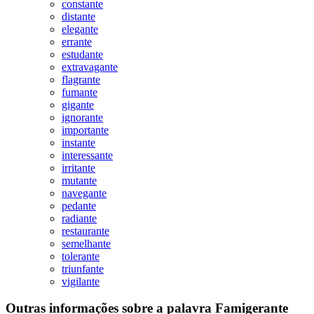
constante
distante
elegante
errante
estudante
extravagante
flagrante
fumante
gigante
ignorante
importante
instante
interessante
irritante
mutante
navegante
pedante
radiante
restaurante
semelhante
tolerante
triunfante
vigilante
Outras informações sobre
a palavra
Famigerante