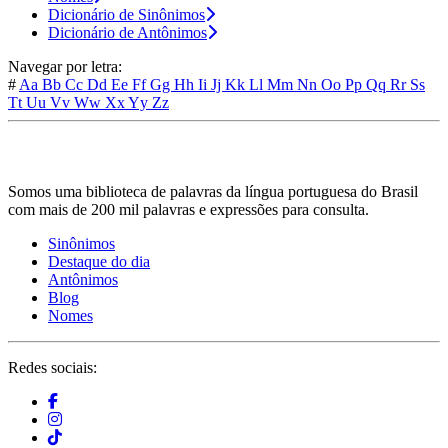
Dicionário de Sinônimos
Dicionário de Antônimos
Navegar por letra:
#
Aa
Bb
Cc
Dd
Ee
Ff
Gg
Hh
Ii
Jj
Kk
Ll
Mm
Nn
Oo
Pp
Qq
Rr
Ss
Tt
Uu
Vv
Ww
Xx
Yy
Zz
Somos uma biblioteca de palavras da língua portuguesa do Brasil
com mais de 200 mil palavras e expressões para consulta.
Sinônimos
Destaque do dia
Antônimos
Blog
Nomes
Redes sociais: