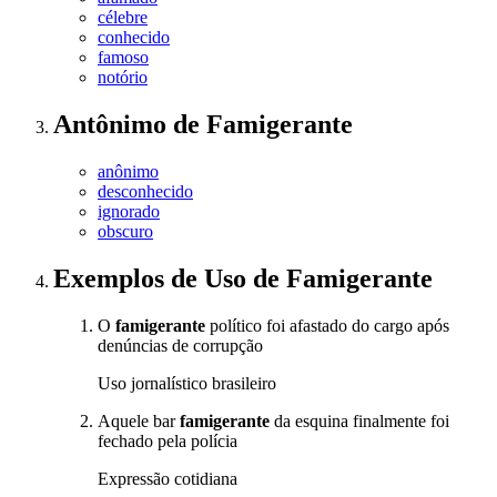
célebre
conhecido
famoso
notório
Antônimo
de
Famigerante
anônimo
desconhecido
ignorado
obscuro
Exemplos de Uso
de Famigerante
O
famigerante
político foi afastado do cargo após
denúncias de corrupção
Uso jornalístico brasileiro
Aquele bar
famigerante
da esquina finalmente foi
fechado pela polícia
Expressão cotidiana