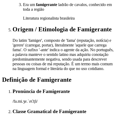
Era um
famigerante
ladrão de cavalos, conhecido em
toda a região
Literatura regionalista brasileira
Origem / Etimologia
de
Famigerante
Do latim 'famiger', composto de 'fama' (reputação, notícia) e
'gerere' (carregar, portar), literalmente 'aquele que carrega
fama'. O sufixo '-ante' indica o agente da ação. No português,
a palavra manteve o sentido latino mas adquiriu conotação
predominantemente negativa, sendo usada para descrever
pessoas ou coisas de má reputação. É um termo mais comum
na linguagem formal e literária do que no uso cotidiano.
Definição de
Famigerante
Pronúncia
de
Famigerante
/fa.mi.ʒe.ˈɾɐ̃.tʃi/
Classe Gramatical
de
Famigerante