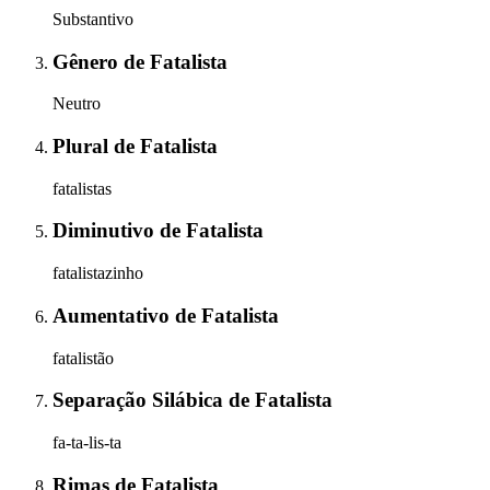
Substantivo
Gênero
de
Fatalista
Neutro
Plural
de
Fatalista
fatalistas
Diminutivo
de
Fatalista
fatalistazinho
Aumentativo
de
Fatalista
fatalistão
Separação Silábica
de
Fatalista
fa-ta-lis-ta
Rimas
de
Fatalista