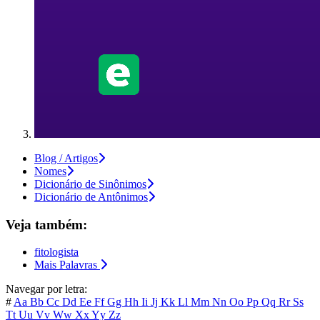
Blog / Artigos
Nomes
Dicionário de Sinônimos
Dicionário de Antônimos
Veja também:
fitologista
Mais Palavras
Navegar por letra:
#
Aa
Bb
Cc
Dd
Ee
Ff
Gg
Hh
Ii
Jj
Kk
Ll
Mm
Nn
Oo
Pp
Qq
Rr
Ss
Tt
Uu
Vv
Ww
Xx
Yy
Zz