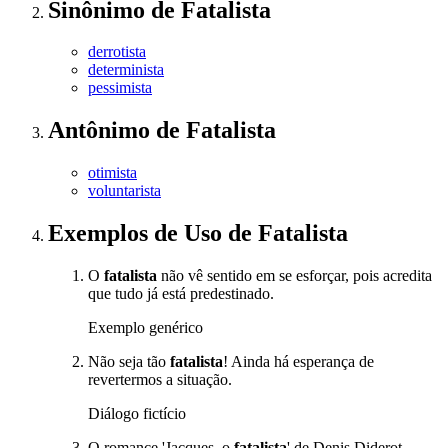
Sinônimo
de
Fatalista
derrotista
determinista
pessimista
Antônimo
de
Fatalista
otimista
voluntarista
Exemplos de Uso
de Fatalista
O
fatalista
não vê sentido em se esforçar, pois acredita
que tudo já está predestinado.
Exemplo genérico
Não seja tão
fatalista
! Ainda há esperança de
revertermos a situação.
Diálogo fictício
O romance 'Jacques, o
fatalista
' de Denis Diderot