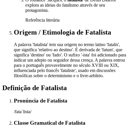
explora as ideias do fatalismo através de seu
protagonista.
Referência literária
Origem / Etimologia
de
Fatalista
A palavra 'fatalista' tem sua origem no termo latino 'fatalis',
que significa 'relativo ao destino'. É derivada de 'fatum', que
significa 'destino' ou 'fado'. O sufixo '-ista' foi adicionado para
indicar um adepto ou seguidor dessa crença. A palavra entrou
para o português provavelmente no século XVIII ou XIX,
influenciada pelo francês 'fataliste', usado em discussões
filosóficas sobre o determinismo e o livre-arbítrio.
Definição de
Fatalista
Pronúncia
de
Fatalista
/fataˈlista/
Classe Gramatical
de
Fatalista