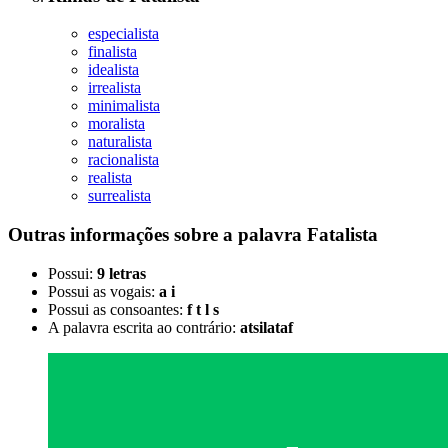
especialista
finalista
idealista
irrealista
minimalista
moralista
naturalista
racionalista
realista
surrealista
Outras informações sobre
a palavra
Fatalista
Possui:
9 letras
Possui as vogais:
a i
Possui as consoantes:
f t l s
A palavra escrita ao contrário:
atsilataf