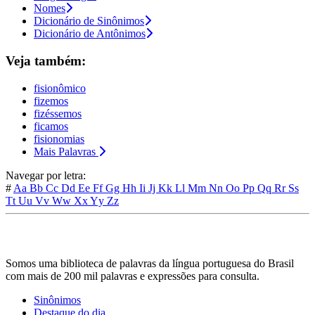
Nomes
Dicionário de Sinônimos
Dicionário de Antônimos
Veja também:
fisionômico
fizemos
fizéssemos
ficamos
fisionomias
Mais Palavras
Navegar por letra:
#
Aa
Bb
Cc
Dd
Ee
Ff
Gg
Hh
Ii
Jj
Kk
Ll
Mm
Nn
Oo
Pp
Qq
Rr
Ss
Tt
Uu
Vv
Ww
Xx
Yy
Zz
Somos uma biblioteca de palavras da língua portuguesa do Brasil
com mais de 200 mil palavras e expressões para consulta.
Sinônimos
Destaque do dia