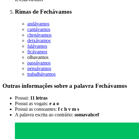
Rimas
de
Fechávamos
andávamos
cantávamos
chegávamos
deixávamos
falávamos
ficávamos
olhavamos
passávamos
pensávamos
trabalhávamos
Outras informações sobre
a palavra
Fechávamos
Possui:
11 letras
Possui as vogais:
e a o
Possui as consoantes:
f c h v m s
A palavra escrita ao contrário:
somavahcef