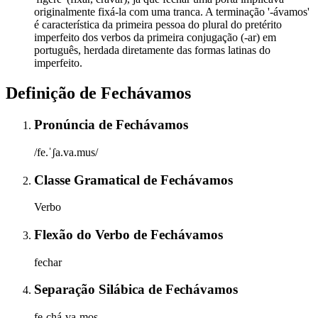
originalmente fixá-la com uma tranca. A terminação '-ávamos'
é característica da primeira pessoa do plural do pretérito
imperfeito dos verbos da primeira conjugação (-ar) em
português, herdada diretamente das formas latinas do
imperfeito.
Definição de
Fechávamos
Pronúncia
de
Fechávamos
/fe.ˈʃa.va.mus/
Classe Gramatical
de
Fechávamos
Verbo
Flexão do Verbo
de
Fechávamos
fechar
Separação Silábica
de
Fechávamos
fe-chá-va-mos