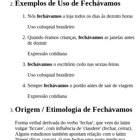
Exemplos de Uso
de Fechávamos
Nós
fechávamos
a loja todos os dias às dezoito horas
Uso coloquial brasileiro
Quando éramos crianças,
fechávamos
as janelas antes
de dormir
Expressão cotidiana
fechávamos
o escritório cedo nas sextas-feiras
Uso coloquial brasileiro
Sempre
fechávamos
o portão antes de sair de viagem
Expressão cotidiana
Origem / Etimologia
de
Fechávamos
Forma verbal derivada do verbo 'fechar', que vem do latim
vulgar 'ficcare', com influência de 'claudere' (fechar, cerrar).
Alguns estudiosos também apontam relação com o latim
'figere' (fixar, cravar), já que fechar uma porta implicava