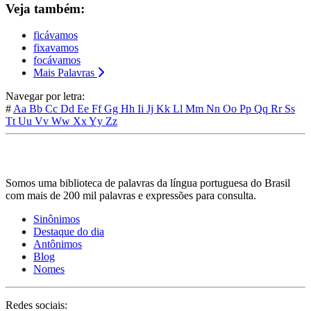
Veja também:
ficávamos
fixavamos
focávamos
Mais Palavras
Navegar por letra:
#
Aa
Bb
Cc
Dd
Ee
Ff
Gg
Hh
Ii
Jj
Kk
Ll
Mm
Nn
Oo
Pp
Qq
Rr
Ss
Tt
Uu
Vv
Ww
Xx
Yy
Zz
Somos uma biblioteca de palavras da língua portuguesa do Brasil
com mais de 200 mil palavras e expressões para consulta.
Sinônimos
Destaque do dia
Antônimos
Blog
Nomes
Redes sociais: