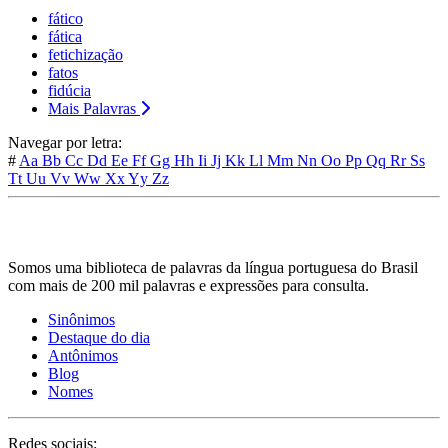
fático
fática
fetichização
fatos
fidúcia
Mais Palavras
Navegar por letra:
#
Aa
Bb
Cc
Dd
Ee
Ff
Gg
Hh
Ii
Jj
Kk
Ll
Mm
Nn
Oo
Pp
Qq
Rr
Ss
Tt
Uu
Vv
Ww
Xx
Yy
Zz
Somos uma biblioteca de palavras da língua portuguesa do Brasil
com mais de 200 mil palavras e expressões para consulta.
Sinônimos
Destaque do dia
Antônimos
Blog
Nomes
Redes sociais: