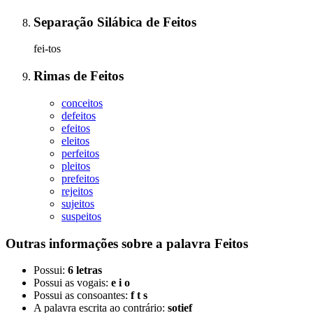
Separação Silábica
de
Feitos
fei-tos
Rimas
de
Feitos
conceitos
defeitos
efeitos
eleitos
perfeitos
pleitos
prefeitos
rejeitos
sujeitos
suspeitos
Outras informações sobre
a palavra
Feitos
Possui:
6 letras
Possui as vogais:
e i o
Possui as consoantes:
f t s
A palavra escrita ao contrário:
sotief