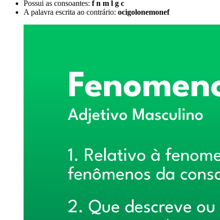
Possui as consoantes:
f n m l g c
A palavra escrita ao contrário:
ocigolonemonef