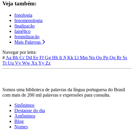
Veja também:
fonologia
fenomenologia
finalização
famélico
feminilização
Mais Palavras
Navegar por letra:
#
Aa
Bb
Cc
Dd
Ee
Ff
Gg
Hh
Ii
Jj
Kk
Ll
Mm
Nn
Oo
Pp
Qq
Rr
Ss
Tt
Uu
Vv
Ww
Xx
Yy
Zz
Somos uma biblioteca de palavras da língua portuguesa do Brasil
com mais de 200 mil palavras e expressões para consulta.
Sinônimos
Destaque do dia
Antônimos
Blog
Nomes