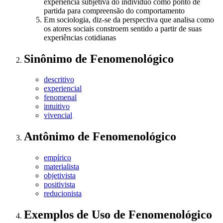
experiência subjetiva do indivíduo como ponto de
partida para compreensão do comportamento
Em sociologia, diz-se da perspectiva que analisa como
os atores sociais constroem sentido a partir de suas
experiências cotidianas
Sinônimo
de
Fenomenológico
descritivo
experiencial
fenomenal
intuitivo
vivencial
Antônimo
de
Fenomenológico
empírico
materialista
objetivista
positivista
reducionista
Exemplos de Uso
de Fenomenológico