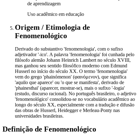
de aprendizagem
Uso acadêmico em educação
Origem / Etimologia
de
Fenomenológico
Derivado do substantivo 'fenomenologia', com o sufixo
adjetivador '-ico'. A palavra 'fenomenologia' foi cunhada pelo
filósofo alemão Johann Heinrich Lambert no século XVIII,
mas ganhou seu sentido filosófico moderno com Edmund
Husserl no início do século XX. O termo 'fenomenologia'
vem do grego 'phainómenon' (φαινόμενον), que significa
'aquilo que aparece' ou 'o que se manifesta', derivado de
'phainesthai' (aparecer, mostrar-se), mais o sufixo '-logia'
(estudo, discurso racional). No português brasileiro, o adjetivo
'fenomenológico' consolidou-se no vocabulário acadêmico ao
longo do século XX, especialmente com a tradução e difusão
das obras de Husserl, Heidegger e Merleau-Ponty nas
universidades brasileiras.
Definição de
Fenomenológico