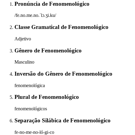
Pronúncia
de
Fenomenológico
/fe.no.me.no.ˈlɔ.ʒi.ku/
Classe Gramatical
de
Fenomenológico
Adjetivo
Gênero
de
Fenomenológico
Masculino
Inversão do Gênero
de
Fenomenológico
fenomenológica
Plural
de
Fenomenológico
fenomenológicos
Separação Silábica
de
Fenomenológico
fe-no-me-no-ló-gi-co