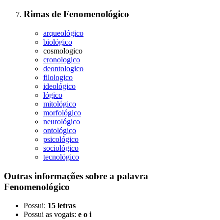
Rimas
de
Fenomenológico
arqueológico
biológico
cosmologico
cronologico
deontologico
filologico
ideológico
lógico
mitológico
morfológico
neurológico
ontológico
psicológico
sociológico
tecnológico
Outras informações sobre
a palavra
Fenomenológico
Possui:
15 letras
Possui as vogais:
e o i