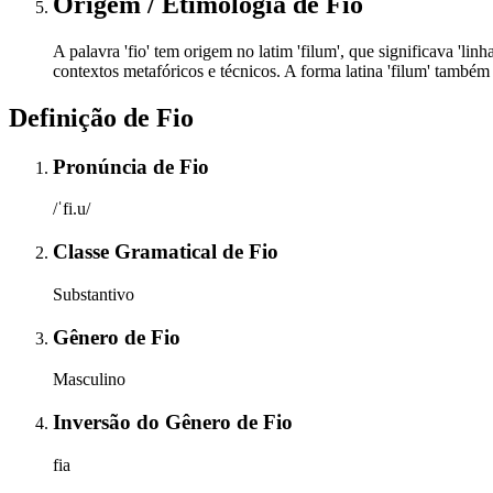
Origem / Etimologia
de
Fio
A palavra 'fio' tem origem no latim 'filum', que significava 'l
contextos metafóricos e técnicos. A forma latina 'filum' também
Definição de
Fio
Pronúncia
de
Fio
/ˈfi.u/
Classe Gramatical
de
Fio
Substantivo
Gênero
de
Fio
Masculino
Inversão do Gênero
de
Fio
fia