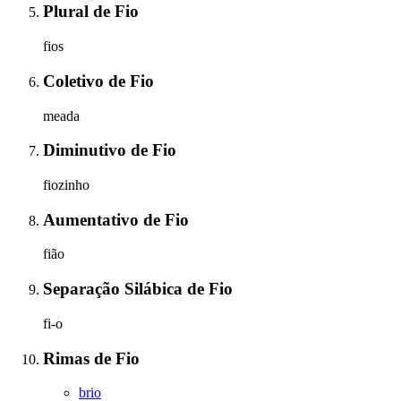
Plural
de
Fio
fios
Coletivo
de
Fio
meada
Diminutivo
de
Fio
fiozinho
Aumentativo
de
Fio
fião
Separação Silábica
de
Fio
fi-o
Rimas
de
Fio
brio