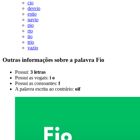
cio
desvio
estio
navio
pio
rio
tio
trio
vazio
Outras informações sobre
a palavra
Fio
Possui:
3 letras
Possui as vogais:
i o
Possui as consoantes:
f
A palavra escrita ao contrário:
oif