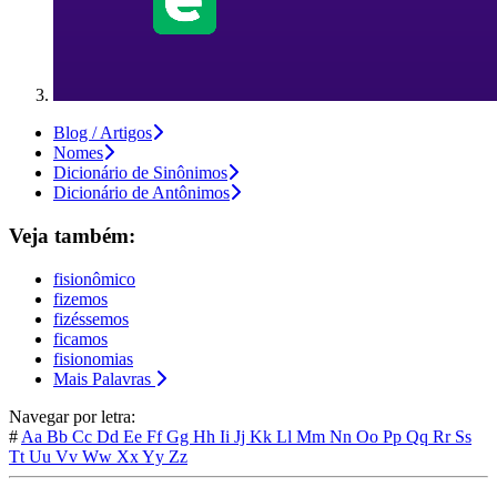
Blog / Artigos
Nomes
Dicionário de Sinônimos
Dicionário de Antônimos
Veja também:
fisionômico
fizemos
fizéssemos
ficamos
fisionomias
Mais Palavras
Navegar por letra:
#
Aa
Bb
Cc
Dd
Ee
Ff
Gg
Hh
Ii
Jj
Kk
Ll
Mm
Nn
Oo
Pp
Qq
Rr
Ss
Tt
Uu
Vv
Ww
Xx
Yy
Zz