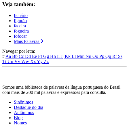
Veja também:
fichário
figurão
faceira
fogueira
fofocar
Mais Palavras
Navegar por letra:
#
Aa
Bb
Cc
Dd
Ee
Ff
Gg
Hh
Ii
Jj
Kk
Ll
Mm
Nn
Oo
Pp
Qq
Rr
Ss
Tt
Uu
Vv
Ww
Xx
Yy
Zz
Somos uma biblioteca de palavras da língua portuguesa do Brasil
com mais de 200 mil palavras e expressões para consulta.
Sinônimos
Destaque do dia
Antônimos
Blog
Nomes