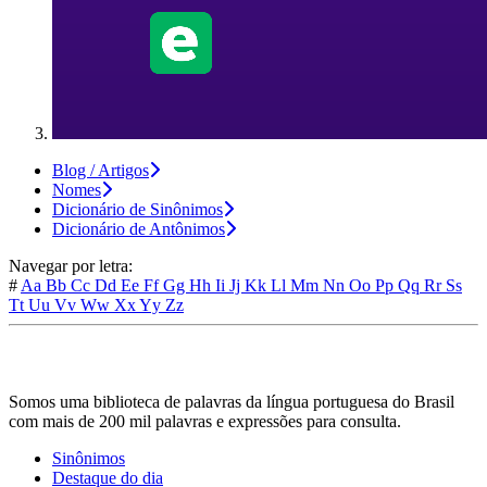
Blog / Artigos
Nomes
Dicionário de Sinônimos
Dicionário de Antônimos
Navegar por letra:
#
Aa
Bb
Cc
Dd
Ee
Ff
Gg
Hh
Ii
Jj
Kk
Ll
Mm
Nn
Oo
Pp
Qq
Rr
Ss
Tt
Uu
Vv
Ww
Xx
Yy
Zz
Somos uma biblioteca de palavras da língua portuguesa do Brasil
com mais de 200 mil palavras e expressões para consulta.
Sinônimos
Destaque do dia