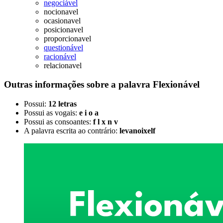
negociável
nocionavel
ocasionavel
posicionavel
proporcionavel
questionável
racionável
relacionavel
Outras informações sobre
a palavra
Flexionável
Possui:
12 letras
Possui as vogais:
e i o a
Possui as consoantes:
f l x n v
A palavra escrita ao contrário:
levanoixelf