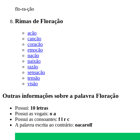
flo-ra-ção
Rimas
de
Floração
ação
canção
coração
emoção
nação
paixão
razão
sensação
tensão
visão
Outras informações sobre
a palavra
Floração
Possui:
10 letras
Possui as vogais:
o a
Possui as consoantes:
f l r c
A palavra escrita ao contrário:
oacarolf