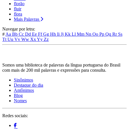
florão
fluir
flora
Mais Palavras
Navegar por letra:
#
Aa
Bb
Cc
Dd
Ee
Ff
Gg
Hh
Ii
Jj
Kk
Ll
Mm
Nn
Oo
Pp
Qq
Rr
Ss
Tt
Uu
Vv
Ww
Xx
Yy
Zz
Somos uma biblioteca de palavras da língua portuguesa do Brasil
com mais de 200 mil palavras e expressões para consulta.
Sinônimos
Destaque do dia
Antônimos
Blog
Nomes
Redes sociais: