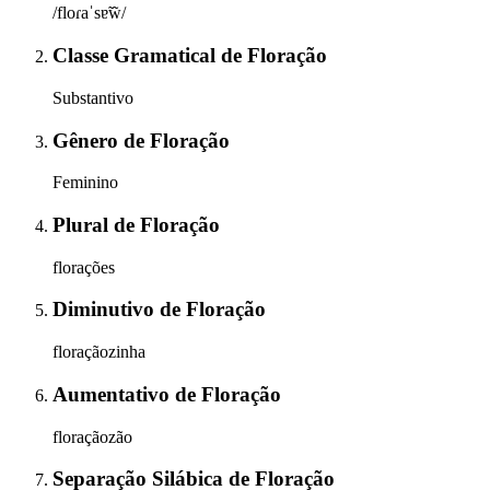
/floɾaˈsɐ̃w̃/
Classe Gramatical
de
Floração
Substantivo
Gênero
de
Floração
Feminino
Plural
de
Floração
florações
Diminutivo
de
Floração
floraçãozinha
Aumentativo
de
Floração
floraçãozão
Separação Silábica
de
Floração