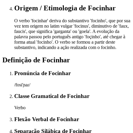
Origem / Etimologia
de
Focinhar
O verbo 'focinhar' deriva do substantivo 'focinho', que por sua
vez tem origem no latim vulgar 'focinus', diminutivo de 'faux,
faucis', que significa 'garganta' ou 'goela'. A evolução da
palavra passou pelo português antigo 'foçinho', até chegar à
forma atual 'focinho'. O verbo se formou a partir deste
substantivo, indicando a ação realizada com o focinho.
Definição de
Focinhar
Pronúncia
de
Focinhar
/fosi'ɲaɾ/
Classe Gramatical
de
Focinhar
Verbo
Flexão Verbal
de
Focinhar
Separação Silábica
de
Focinhar