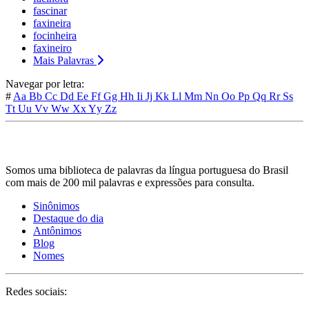
fascinar
faxineira
focinheira
faxineiro
Mais Palavras
Navegar por letra:
#
Aa
Bb
Cc
Dd
Ee
Ff
Gg
Hh
Ii
Jj
Kk
Ll
Mm
Nn
Oo
Pp
Qq
Rr
Ss
Tt
Uu
Vv
Ww
Xx
Yy
Zz
Somos uma biblioteca de palavras da língua portuguesa do Brasil
com mais de 200 mil palavras e expressões para consulta.
Sinônimos
Destaque do dia
Antônimos
Blog
Nomes
Redes sociais: