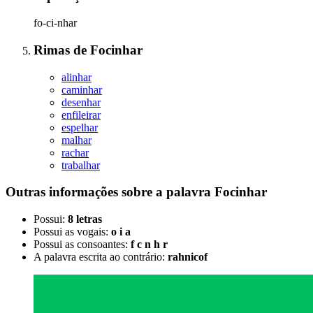
fo-ci-nhar
Rimas
de
Focinhar
alinhar
caminhar
desenhar
enfileirar
espelhar
malhar
rachar
trabalhar
Outras informações sobre
a palavra
Focinhar
Possui:
8 letras
Possui as vogais:
o i a
Possui as consoantes:
f c n h r
A palavra escrita ao contrário:
rahnicof